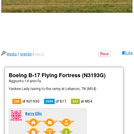
Like
Media
/
grande
/
piena
Boeing B-17 Flying Fortress (N3193G)
Aggiunto
14 anni fa
Yankee Lady taxing to the ramp at Lebanon, TN (M54)
of N3193G
of
B17
at
M54
140
2339
312
Barry Ellis