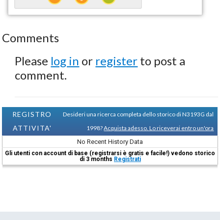
Comments
Please
log in
or
register
to post a
comment.
REGISTRO
Desideri una ricerca completa dello storico di N3193G dal
ATTIVITA'
1998?
Acquista adesso. Lo riceverai entro un'ora
No Recent History Data
Gli utenti con account di base (registrarsi è gratis e facile!) vedono storico
di 3 months
Registrati