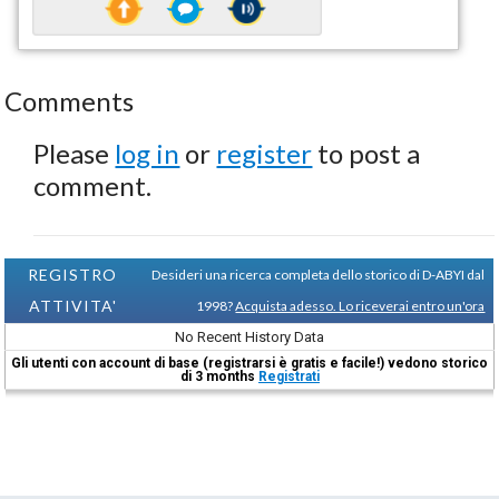
Comments
Please
log in
or
register
to post a
comment.
REGISTRO
Desideri una ricerca completa dello storico di D-ABYI dal
ATTIVITA'
1998?
Acquista adesso. Lo riceverai entro un'ora
No Recent History Data
Gli utenti con account di base (registrarsi è gratis e facile!) vedono storico
di 3 months
Registrati