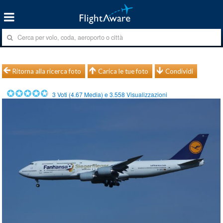
Ritorna alla ricerca foto
Carica le tue foto
Condividi
3
Voti (
4.67
Media) e
3.558
Visualizzazioni