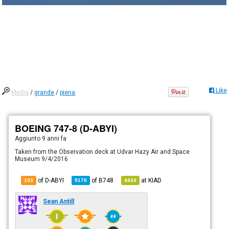
Like
Media
/
grande
/
piena
BOEING 747-8 (D-ABYI)
Aggiunto
9 anni fa
Taken from the Observation deck at Udvar Hazy Air and Space
Museum 9/4/2016
of D-ABYI
of
B748
at
KIAD
193
9178
4434
Sean Antill