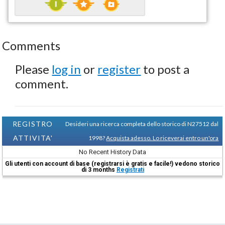
Comments
Please
log in
or
register
to post a
comment.
REGISTRO
Desideri una ricerca completa dello storico di N27512 dal
ATTIVITA'
1998?
Acquista adesso. Lo riceverai entro un'ora
No Recent History Data
Gli utenti con account di base (registrarsi è gratis e facile!) vedono storico
di 3 months
Registrati