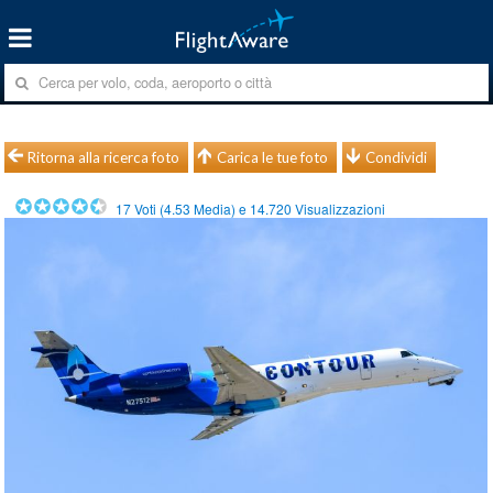
Ritorna alla ricerca foto
Carica le tue foto
Condividi
17
Voti (
4.53
Media) e
14.720
Visualizzazioni