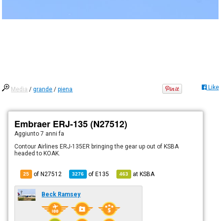
Like
Media
/
grande
/
piena
Embraer ERJ-135 (N27512)
Aggiunto
7 anni fa
Contour Airlines ERJ-135ER bringing the gear up out of KSBA
headed to KOAK.
of N27512
of
E135
at
KSBA
25
3276
463
Beck Ramsey