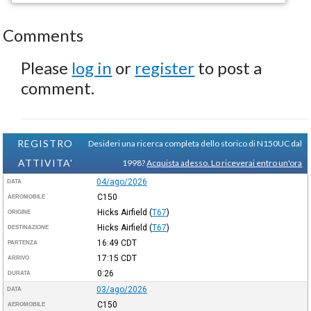
Comments
Please
log in
or
register
to post a
comment.
REGISTRO
Desideri una ricerca completa dello storico di N150UC dal
ATTIVITA'
1998?
Acquista adesso. Lo riceverai entro un'ora
04/ago/2026
DATA
C150
AEROMOBILE
Hicks Airfield
(
T67
)
ORIGINE
Hicks Airfield
(
T67
)
DESTINAZIONE
16:49
CDT
PARTENZA
17:15
CDT
ARRIVO
0:26
DURATA
03/ago/2026
DATA
C150
AEROMOBILE