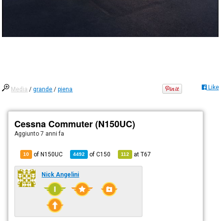
Like
Media
/
grande
/
piena
Cessna Commuter (N150UC)
Aggiunto
7 anni fa
of N150UC
of
C150
at
T67
10
4492
112
Nick Angelini