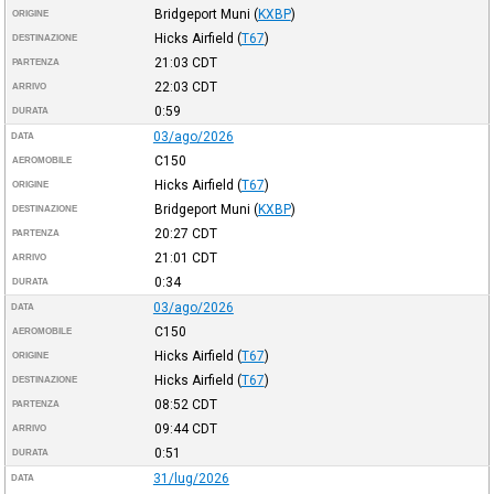
Bridgeport Muni
(
KXBP
)
ORIGINE
Hicks Airfield
(
T67
)
DESTINAZIONE
21:03
CDT
PARTENZA
22:03
CDT
ARRIVO
0:59
DURATA
03/ago/2026
DATA
C150
AEROMOBILE
Hicks Airfield
(
T67
)
ORIGINE
Bridgeport Muni
(
KXBP
)
DESTINAZIONE
20:27
CDT
PARTENZA
21:01
CDT
ARRIVO
0:34
DURATA
03/ago/2026
DATA
C150
AEROMOBILE
Hicks Airfield
(
T67
)
ORIGINE
Hicks Airfield
(
T67
)
DESTINAZIONE
08:52
CDT
PARTENZA
09:44
CDT
ARRIVO
0:51
DURATA
31/lug/2026
DATA