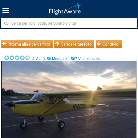
Ritorna alla ricerca foto
Carica le tue foto
Condividi
4
Voti (
4.50
Media) e
1.567
Visualizzazioni