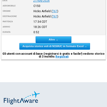
27/lug/2026
DATA
C150
AEROMOBILE
Hicks Airfield
(
T67
)
ORIGINE
Hicks Airfield
(
T67
)
DESTINAZIONE
17:34
CDT
PARTENZA
18:26
CDT
ARRIVO
0:52
DURATA
Altro →
Acquista storico voli di N150UC in formato Excel →
Gli utenti con account di base (registrarsi è gratis e facile!) vedono storico
di 3 months
Registrati