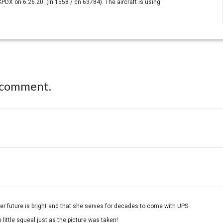
KPDX on 6.26.20. (ln 1558 / cn 63784). The aircraft is using
 comment.
er future is bright and that she serves for decades to come with UPS.
 little squeal just as the picture was taken!