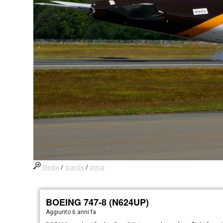
Media
/
grande
/
piena
BOEING 747-8 (N624UP)
Aggiunto
6 anni fa