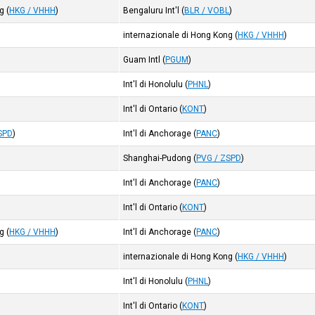
ng
(
HKG / VHHH
)
Bengaluru Int'l
(
BLR / VOBL
)
internazionale di Hong Kong
(
HKG / VHHH
)
Guam Intl
(
PGUM
)
Int'l di Honolulu
(
PHNL
)
Int'l di Ontario
(
KONT
)
SPD
)
Int'l di Anchorage
(
PANC
)
Shanghai-Pudong
(
PVG / ZSPD
)
Int'l di Anchorage
(
PANC
)
Int'l di Ontario
(
KONT
)
ng
(
HKG / VHHH
)
Int'l di Anchorage
(
PANC
)
internazionale di Hong Kong
(
HKG / VHHH
)
Int'l di Honolulu
(
PHNL
)
Int'l di Ontario
(
KONT
)