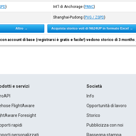
SPD
)
Int'l di Anchorage
(
PANC
)
Shanghai-Pudong
(
PVG / ZSPD
)
Altro →
Acquista storico voli di N624UP in formato Excel →
i con account di base (registrarsi è gratis e facile!) vedono storico di 3 months
odotti e servizi
Società
roAPI
Info
rehose FlightAware
Opportunità di lavoro
ightAware Foresight
Storico
porti rapidi
Pubblicizza con noi
porti personalizzati
Rassegna stampa