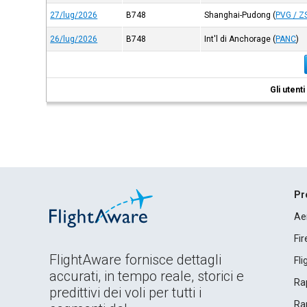
27/lug/2026
B748
Shanghai-Pudong
(
PVG / Z
26/lug/2026
B748
Int'l di Anchorage
(
PANC
)
Gli utent
Pr
Ae
Fi
FlightAware fornisce dettagli
Fl
accurati, in tempo reale, storici e
Rap
predittivi dei voli per tutti i
Rap