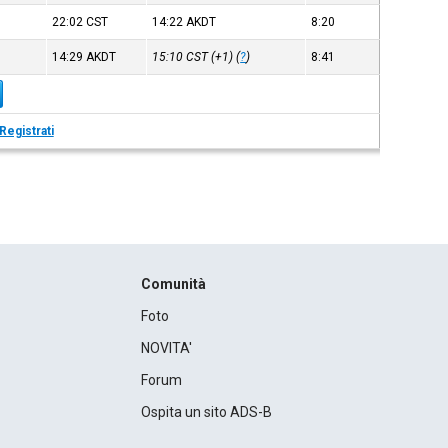
22:02
CST
14:22
AKDT
8:20
14:29
AKDT
15:10
CST
(+1) (
?
)
8:41
Registrati
Comunità
Foto
NOVITA'
Forum
Ospita un sito ADS-B