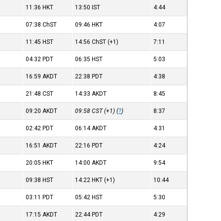
11:36
HKT
13:50
IST
4:44
07:38
ChST
09:46
HKT
4:07
11:45
HST
14:56
ChST
(+1)
7:11
04:32
PDT
06:35
HST
5:03
16:59
AKDT
22:38
PDT
4:38
21:48
CST
14:33
AKDT
8:45
09:20
AKDT
09:58
CST
(+1) (
?
)
8:37
02:42
PDT
06:14
AKDT
4:31
16:51
AKDT
22:16
PDT
4:24
20:05
HKT
14:00
AKDT
9:54
09:38
HST
14:22
HKT
(+1)
10:44
03:11
PDT
05:42
HST
5:30
17:15
AKDT
22:44
PDT
4:29