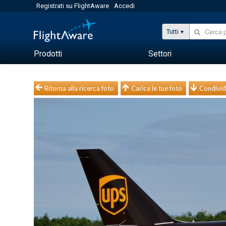
Registrati su FlightAware
Accedi
Tutti
Prodotti
Settori
Ritorna alla ricerca foto
Carica le tue foto
Condivid