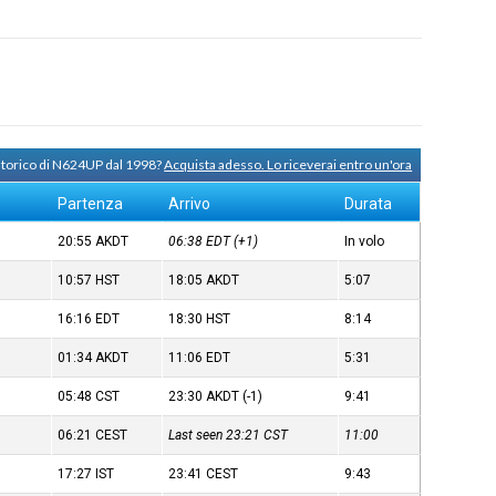
 storico di N624UP dal 1998?
Acquista adesso. Lo riceverai entro un'ora
Partenza
Arrivo
Durata
20:55
AKDT
06:38
EDT
(+1)
In volo
10:57
HST
18:05
AKDT
5:07
16:16
EDT
18:30
HST
8:14
01:34
AKDT
11:06
EDT
5:31
05:48
CST
23:30
AKDT
(-1)
9:41
06:21
CEST
Last seen 23:21
CST
11:00
17:27
IST
23:41
CEST
9:43