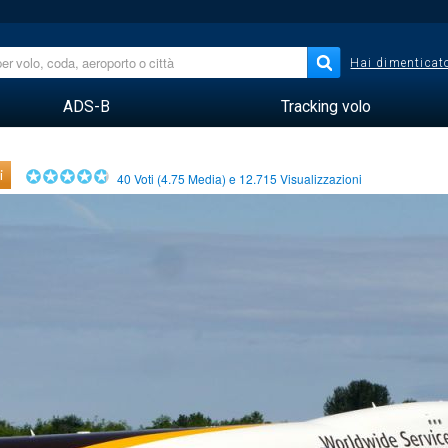
Hai dimenticato
ADS-B
Tracking volo
i
40
Voti (
4.75
Media) e
12.715
Visualizzazioni