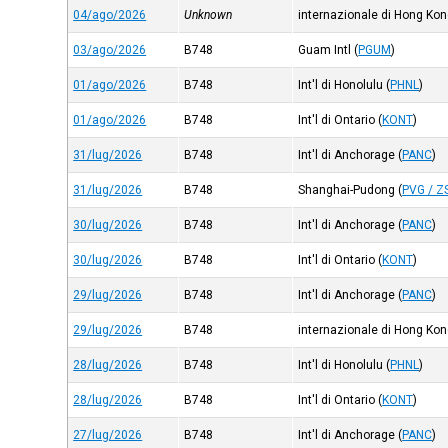
04/ago/2026
Unknown
internazionale di Hong Ko
03/ago/2026
B748
Guam Intl
(
PGUM
)
01/ago/2026
B748
Int'l di Honolulu
(
PHNL
)
01/ago/2026
B748
Int'l di Ontario
(
KONT
)
31/lug/2026
B748
Int'l di Anchorage
(
PANC
)
31/lug/2026
B748
Shanghai-Pudong
(
PVG / Z
30/lug/2026
B748
Int'l di Anchorage
(
PANC
)
30/lug/2026
B748
Int'l di Ontario
(
KONT
)
29/lug/2026
B748
Int'l di Anchorage
(
PANC
)
29/lug/2026
B748
internazionale di Hong Ko
28/lug/2026
B748
Int'l di Honolulu
(
PHNL
)
28/lug/2026
B748
Int'l di Ontario
(
KONT
)
27/lug/2026
B748
Int'l di Anchorage
(
PANC
)