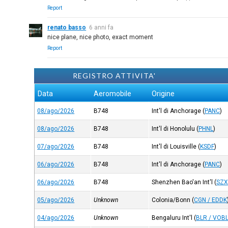
Report
renato basso
6 anni fa
nice plane, nice photo, exact moment
Report
REGISTRO ATTIVITA'
Data
Aeromobile
Origine
08/ago/2026
B748
Int'l di Anchorage
(
PANC
)
08/ago/2026
B748
Int'l di Honolulu
(
PHNL
)
07/ago/2026
B748
Int'l di Louisville
(
KSDF
)
06/ago/2026
B748
Int'l di Anchorage
(
PANC
)
06/ago/2026
B748
Shenzhen Bao'an Int'l
(
SZX
05/ago/2026
Unknown
Colonia/Bonn
(
CGN / EDDK
04/ago/2026
Unknown
Bengaluru Int'l
(
BLR / VOB