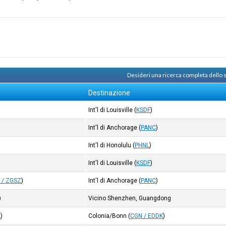
Desideri una ricerca completa dello
Destinazione
Int'l di Louisville
(
KSDF
)
Int'l di Anchorage
(
PANC
)
Int'l di Honolulu
(
PHNL
)
Int'l di Louisville
(
KSDF
)
 / ZGSZ
)
Int'l di Anchorage
(
PANC
)
)
Vicino Shenzhen, Guangdong
L
)
Colonia/Bonn
(
CGN / EDDK
)