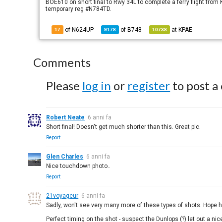
BOE610 on short final to Rwy 34L to complete a ferry flight from 
temporary reg #N784TD.
of N624UP
of
B748
at
KPAE
17
9178
10738
Comments
Please
log in
or
register
to post a
Robert Neate
6 anni fa
Short final! Doesn't get much shorter than this. Great pic.
Report
Glen Charles
6 anni fa
Nice touchdown photo..
Report
21voyageur
6 anni fa
Sadly, won't see very many more of these types of shots. Hope h
Perfect timing on the shot - suspect the Dunlops (?) let out a nice