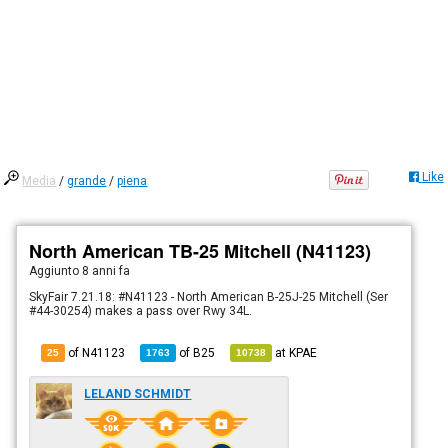
Like
Media
/
grande
/
piena
North American TB-25 Mitchell (N41123)
Aggiunto
8 anni fa
SkyFair 7.21.18: #N41123 - North American B-25J-25 Mitchell (Ser
#44-30254) makes a pass over Rwy 34L.
of N41123
of
B25
at
KPAE
25
1763
10738
LELAND SCHMIDT