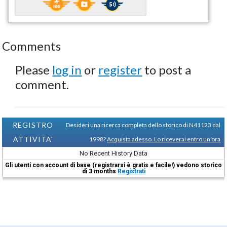
Comments
Please
log in
or
register
to post a
comment.
REGISTRO
Desideri una ricerca completa dello storico di N41123 dal
ATTIVITA'
1998?
Acquista adesso. Lo riceverai entro un'ora
No Recent History Data
Gli utenti con account di base (registrarsi è gratis e facile!) vedono storico
di 3 months
Registrati