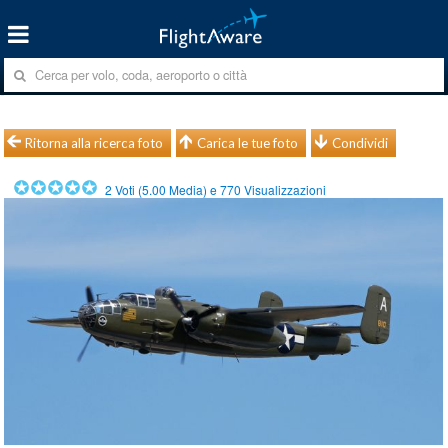
Ritorna alla ricerca foto
Carica le tue foto
Condividi
2
Voti (
5.00
Media) e
770
Visualizzazioni