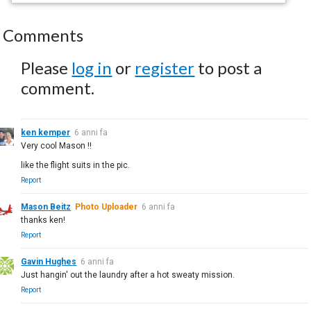
Comments
Please
log in
or
register
to post a
comment.
ken kemper
6 anni fa
Very cool Mason !!
like the flight suits in the pic.
Report
Mason Beitz
Photo Uploader
6 anni fa
thanks ken!
Report
Gavin Hughes
6 anni fa
Just hangin' out the laundry after a hot sweaty mission.
Report