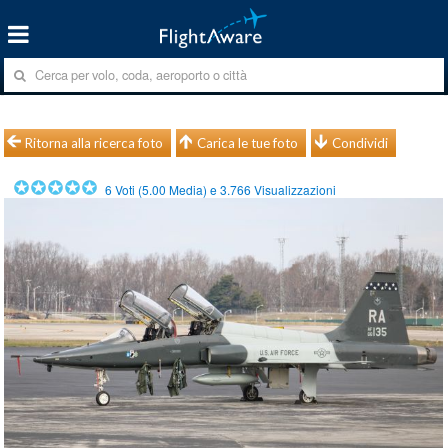
Ritorna alla ricerca foto
Carica le tue foto
Condividi
6
Voti (
5.00
Media) e
3.766
Visualizzazioni