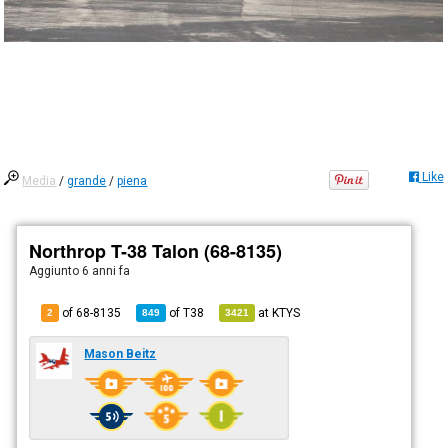
Like
Media
/
grande
/
piena
Northrop T-38 Talon (68-8135)
Aggiunto
6 anni fa
of 68-8135
of
T38
at
KTYS
2
849
3421
Mason Beitz