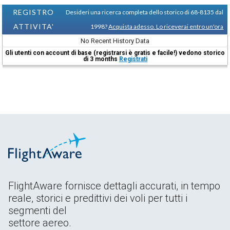
REGISTRO
Desideri una ricerca completa dello storico di 68-8135 dal
ATTIVITA'
1998?
Acquista adesso. Lo riceverai entro un'ora
No Recent History Data
Gli utenti con account di base (registrarsi è gratis e facile!) vedono storico
di 3 months
Registrati
FlightAware fornisce dettagli accurati, in tempo
reale, storici e predittivi dei voli per tutti i
segmenti del
settore aereo.