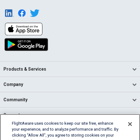
Products & Services
Company
Community
Support
FlightAware uses cookies to keep our site free, enhance
your experience, and to analyze performance and traffic. By
English (USA)
clicking “Allow All”, you agree to storing cookies on your
2026 FlightAware