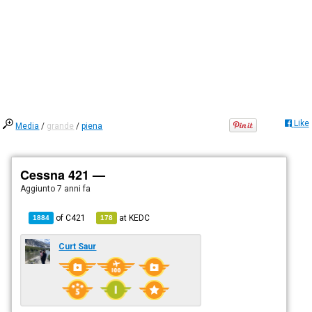
Like
Media
/
grande
/
piena
Cessna 421 —
Aggiunto
7 anni fa
of
C421
at
KEDC
1884
178
Curt Saur