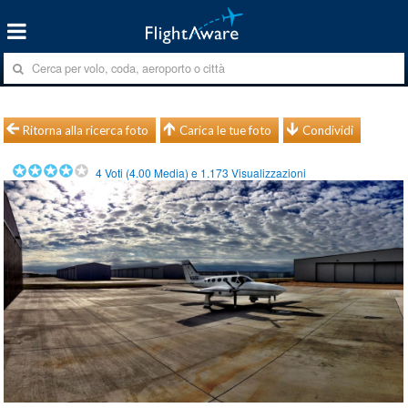
Ritorna alla ricerca foto
Carica le tue foto
Condividi
4
Voti (
4.00
Media) e
1.173
Visualizzazioni