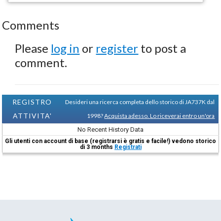
Comments
Please
log in
or
register
to post a
comment.
REGISTRO
Desideri una ricerca completa dello storico di JA737K dal
ATTIVITA'
1998?
Acquista adesso. Lo riceverai entro un'ora
No Recent History Data
Gli utenti con account di base (registrarsi è gratis e facile!) vedono storico
di 3 months
Registrati