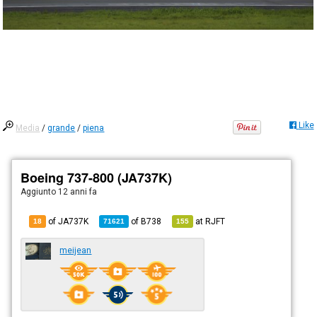
Like
Media
/
grande
/
piena
Boeing 737-800 (JA737K)
Aggiunto
12 anni fa
of JA737K
of
B738
at
RJFT
18
71621
155
meijean