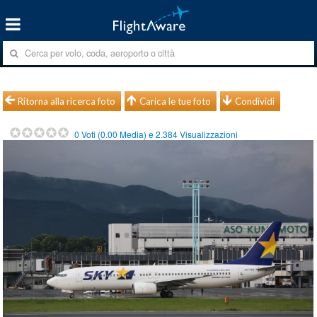
Ritorna alla ricerca foto
Carica le tue foto
Condividi
0
Voti (
0.00
Media) e
2.384
Visualizzazioni