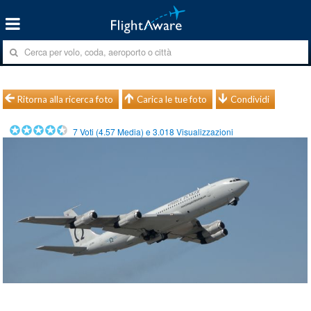
Ritorna alla ricerca foto
Carica le tue foto
Condividi
7
Voti (
4.57
Media) e
3.018
Visualizzazioni