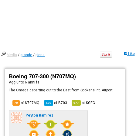
Like
Media
/
grande
/
piena
Boeing 707-300 (N707MQ)
Aggiunto
6 anni fa
The Omega departing out to the East from Spokane Int. Airport
of N707MQ
of
B703
at
KGEG
70
420
977
Peyton Ramirez