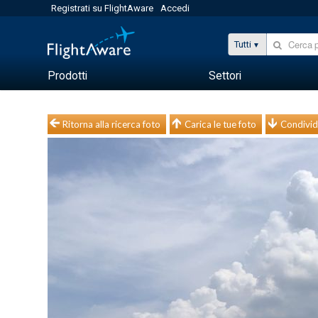
Registrati su FlightAware
Accedi
Tutti
Prodotti
Settori
Ritorna alla ricerca foto
Carica le tue foto
Condivid