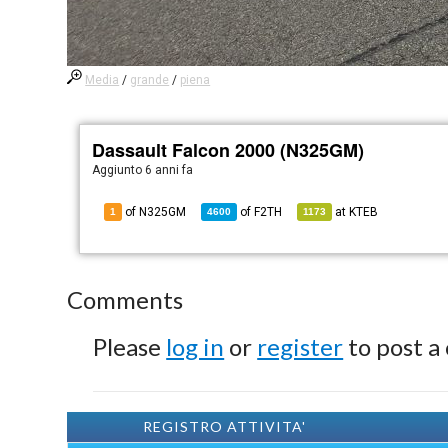
Media
/
grande
/
piena
Dassault Falcon 2000 (N325GM)
Aggiunto
6 anni fa
of N325GM
of
F2TH
at
KTEB
1
4600
1173
Comments
Please
log in
or
register
to post a
REGISTRO ATTIVITA'