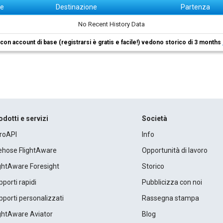
ne
Destinazione
Partenza
No Recent History Data
i con account di base (registrarsi è gratis e facile!) vedono storico di 3 months
odotti e servizi
Società
roAPI
Info
rehose FlightAware
Opportunità di lavoro
ightAware Foresight
Storico
porti rapidi
Pubblicizza con noi
porti personalizzati
Rassegna stampa
ightAware Aviator
Blog