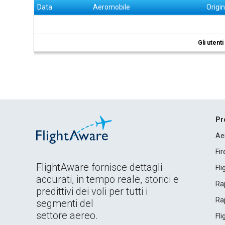
Data
Aeromobile
Origi
Gli utent
Pr
Ae
Fi
FlightAware fornisce dettagli
Fl
accurati, in tempo reale, storici e
Rap
predittivi dei voli per tutti i
Rap
segmenti del
settore aereo.
Fl