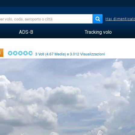
Hai dimenticato
ADS-B
Tracking volo
i
3
Voti (
4.67
Media) e
3.012
Visualizzazioni