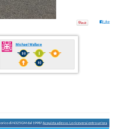
Like
Michael Wallace
storico di N325GM dal 1998?
Acquista adesso. Lo riceverai entro un'ora