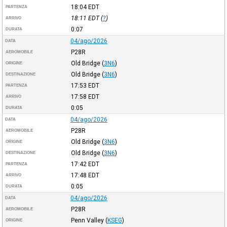
18:04
EDT
PARTENZA
18:11
EDT
(
?
)
ARRIVO
0:07
DURATA
04/ago/2026
DATA
P28R
AEROMOBILE
Old Bridge
(
3N6
)
ORIGINE
Old Bridge
(
3N6
)
DESTINAZIONE
17:53
EDT
PARTENZA
17:58
EDT
ARRIVO
0:05
DURATA
04/ago/2026
DATA
P28R
AEROMOBILE
Old Bridge
(
3N6
)
ORIGINE
Old Bridge
(
3N6
)
DESTINAZIONE
17:42
EDT
PARTENZA
17:48
EDT
ARRIVO
0:05
DURATA
04/ago/2026
DATA
P28R
AEROMOBILE
Penn Valley
(
KSEG
)
ORIGINE