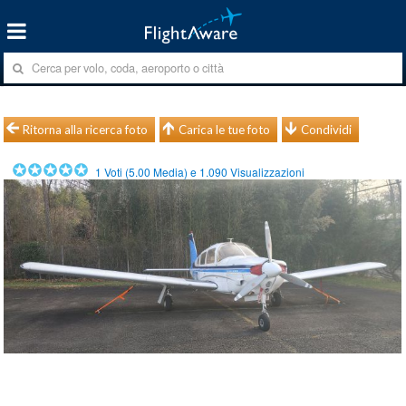
Ritorna alla ricerca foto
Carica le tue foto
Condividi
1
Voti (
5.00
Media) e
1.090
Visualizzazioni