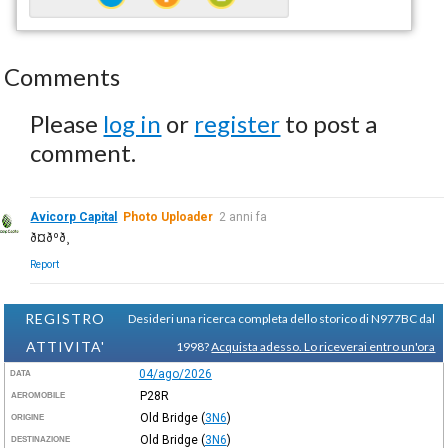
Comments
Please
log in
or
register
to post a
comment.
Avicorp Capital
Photo Uploader
2 anni fa
ð¤ðºð¸
Report
REGISTRO
Desideri una ricerca completa dello storico di N977BC dal
ATTIVITA'
1998?
Acquista adesso. Lo riceverai entro un'ora
04/ago/2026
DATA
P28R
AEROMOBILE
Old Bridge
(
3N6
)
ORIGINE
Old Bridge
(
3N6
)
DESTINAZIONE