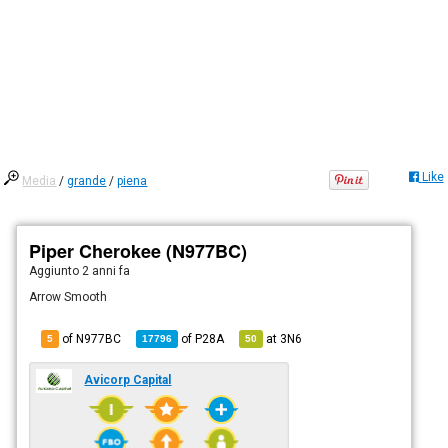
Like
Media
/
grande
/
piena
Piper Cherokee (N977BC)
Aggiunto
2 anni fa
Arrow Smooth
of N977BC
of
P28A
at
3N6
5
17796
50
Avicorp Capital