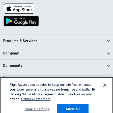
Products & Services
Company
Community
Support
FlightAware uses cookies to keep our site free, enhance
your experience, and to analyze performance and traffic. By
English (USA)
clicking “Allow All”, you agree to storing cookies on your
2026 FlightAware
device.
Privacy Statement
Terms of Use
Privacy
Cookie Settings
Cookie Settings
Allow All