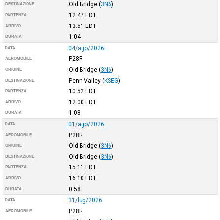
Old Bridge
(
3N6
)
DESTINAZIONE
12:47
EDT
PARTENZA
13:51
EDT
ARRIVO
1:04
DURATA
04/ago/2026
DATA
P28R
AEROMOBILE
Old Bridge
(
3N6
)
ORIGINE
Penn Valley
(
KSEG
)
DESTINAZIONE
10:52
EDT
PARTENZA
12:00
EDT
ARRIVO
1:08
DURATA
01/ago/2026
DATA
P28R
AEROMOBILE
Old Bridge
(
3N6
)
ORIGINE
Old Bridge
(
3N6
)
DESTINAZIONE
15:11
EDT
PARTENZA
16:10
EDT
ARRIVO
0:58
DURATA
31/lug/2026
DATA
P28R
AEROMOBILE