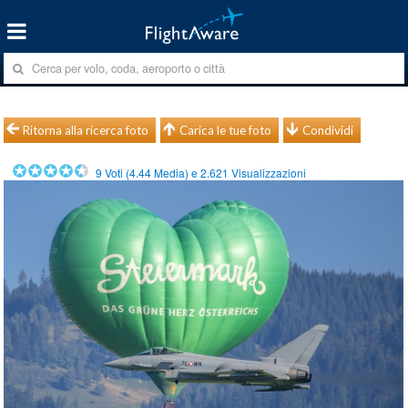
Ritorna alla ricerca foto
Carica le tue foto
Condividi
9
Voti (
4.44
Media) e
2.621
Visualizzazioni