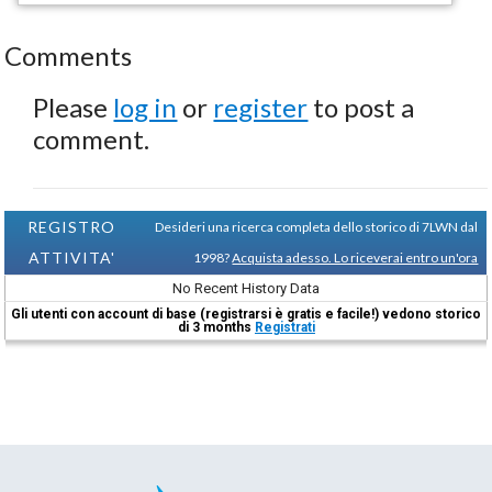
Comments
Please
log in
or
register
to post a
comment.
REGISTRO
Desideri una ricerca completa dello storico di 7LWN dal
ATTIVITA'
1998?
Acquista adesso. Lo riceverai entro un'ora
No Recent History Data
Gli utenti con account di base (registrarsi è gratis e facile!) vedono storico
di 3 months
Registrati