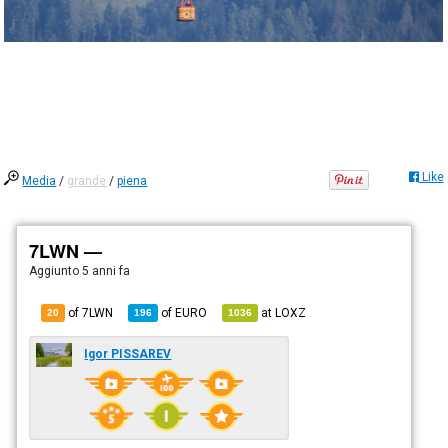
Like
Media
/
grande
/
piena
7LWN —
Aggiunto
5 anni fa
of 7LWN
of
EURO
at
LOXZ
20
196
1036
Igor PISSAREV