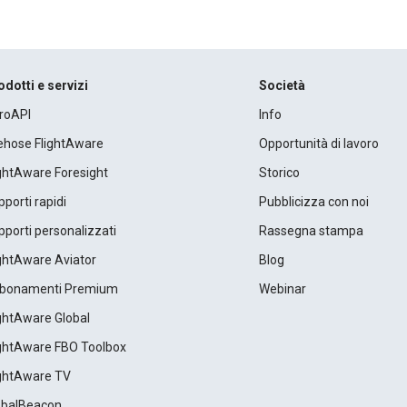
odotti e servizi
Società
roAPI
Info
rehose FlightAware
Opportunità di lavoro
ightAware Foresight
Storico
porti rapidi
Pubblicizza con noi
porti personalizzati
Rassegna stampa
ightAware Aviator
Blog
bonamenti Premium
Webinar
ightAware Global
ightAware FBO Toolbox
ightAware TV
obalBeacon