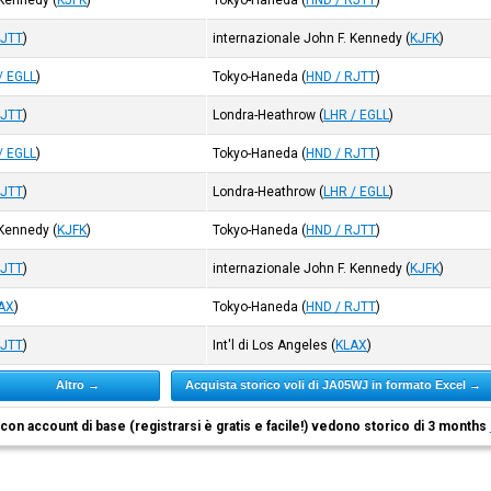
 Kennedy
(
KJFK
)
Tokyo-Haneda
(
HND / RJTT
)
RJTT
)
internazionale John F. Kennedy
(
KJFK
)
/ EGLL
)
Tokyo-Haneda
(
HND / RJTT
)
RJTT
)
Londra-Heathrow
(
LHR / EGLL
)
/ EGLL
)
Tokyo-Haneda
(
HND / RJTT
)
RJTT
)
Londra-Heathrow
(
LHR / EGLL
)
 Kennedy
(
KJFK
)
Tokyo-Haneda
(
HND / RJTT
)
RJTT
)
internazionale John F. Kennedy
(
KJFK
)
AX
)
Tokyo-Haneda
(
HND / RJTT
)
RJTT
)
Int'l di Los Angeles
(
KLAX
)
Altro →
Acquista storico voli di JA05WJ in formato Excel →
i con account di base (registrarsi è gratis e facile!) vedono storico di 3 months