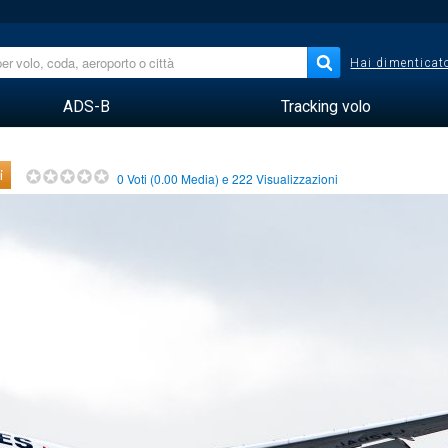
Hai dimenticato
ADS-B
Tracking volo
i
0
Voti (
0.00
Media) e
222
Visualizzazioni