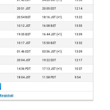
01:45
EDT
04:20
JST
(+1)
13:35
20:51
JST
20:05
EDT
12:14
20:54
BST
18:16
JST
(+1)
13:22
10:12
JST
16:08
BST
13:55
19:35
BST
16:44
JST
(+1)
13:09
10:17
JST
15:50
BST
13:32
01:46
EDT
03:56
JST
(+1)
13:09
20:04
JST
19:22
EDT
12:17
14:36
PDT
17:13
JST
(+1)
10:37
18:04
JST
11:58
PDT
9:54
Registrati