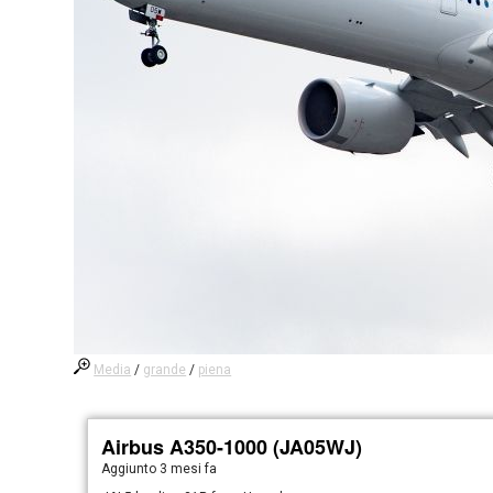
Media
/
grande
/
piena
Airbus A350-1000 (JA05WJ)
Aggiunto
3 mesi fa