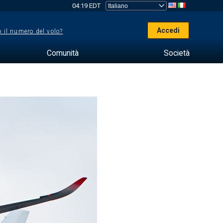
04:19 EDT
Accedi
 il numero del volo?
Comunità
Società