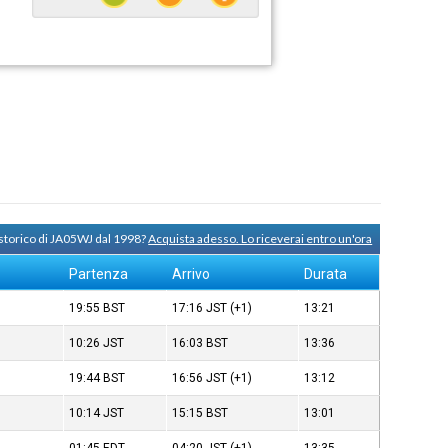
 storico di JA05WJ dal 1998?
Acquista adesso. Lo riceverai entro un'ora
Partenza
Arrivo
Durata
19:55
BST
17:16
JST
(+1)
13:21
10:26
JST
16:03
BST
13:36
19:44
BST
16:56
JST
(+1)
13:12
10:14
JST
15:15
BST
13:01