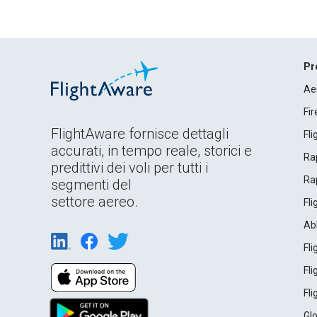
Pr
Ae
Fi
FlightAware fornisce dettagli
Fl
accurati, in tempo reale, storici e
Rap
predittivi dei voli per tutti i
Rap
segmenti del
settore aereo.
Fl
Ab
Fl
Fl
Fl
Gl