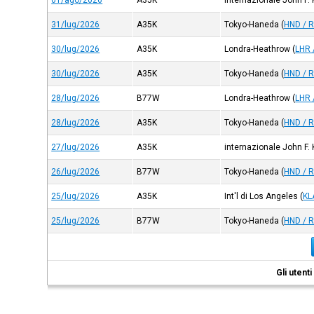
01/ago/2026
A35K
internazionale John F.
31/lug/2026
A35K
Tokyo-Haneda
(
HND / 
30/lug/2026
A35K
Londra-Heathrow
(
LHR 
30/lug/2026
A35K
Tokyo-Haneda
(
HND / 
28/lug/2026
B77W
Londra-Heathrow
(
LHR 
28/lug/2026
A35K
Tokyo-Haneda
(
HND / 
27/lug/2026
A35K
internazionale John F.
26/lug/2026
B77W
Tokyo-Haneda
(
HND / 
25/lug/2026
A35K
Int'l di Los Angeles
(
KL
25/lug/2026
B77W
Tokyo-Haneda
(
HND / 
Gli utent