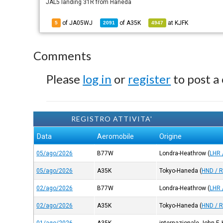
JAL5 landing 31R from Haneda
of JA05WJ
of
A35K
at
KJFK
5
2091
4947
Comments
Please
log in
or
register
to post a
REGISTRO ATTIVITA'
Data
Aeromobile
Origine
05/ago/2026
B77W
Londra-Heathrow
(
LHR 
05/ago/2026
A35K
Tokyo-Haneda
(
HND / 
02/ago/2026
B77W
Londra-Heathrow
(
LHR 
02/ago/2026
A35K
Tokyo-Haneda
(
HND / 