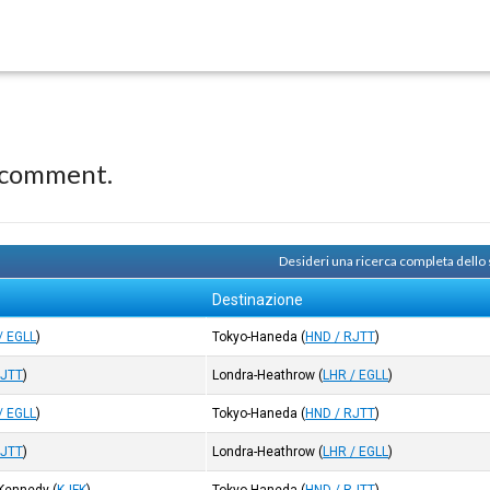
 comment.
Desideri una ricerca completa dello
Destinazione
/ EGLL
)
Tokyo-Haneda
(
HND / RJTT
)
RJTT
)
Londra-Heathrow
(
LHR / EGLL
)
/ EGLL
)
Tokyo-Haneda
(
HND / RJTT
)
RJTT
)
Londra-Heathrow
(
LHR / EGLL
)