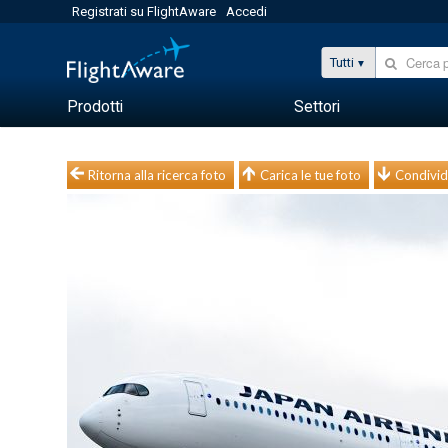
Registrati su FlightAware
Accedi
Tutti
Prodotti
Settori
Ritorna alla ricerca foto
Carica le tue foto
Condivid