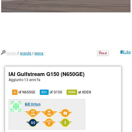
Like
Media
/
grande
/
piena
IAI Gulfstream G150 (N650GE)
Aggiunto
13 anni fa
of N650GE
of
G150
at
KDEN
4
821
6566
Bill Orton