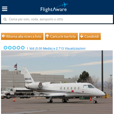
Ritorna alla ricerca foto
Carica le tue foto
Condividi
1
Voti (
5.00
Media) e
2.713
Visualizzazioni