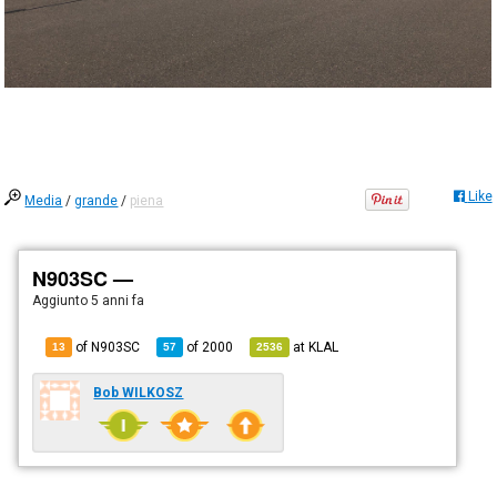
Like
Media
/
grande
/
piena
N903SC —
Aggiunto
5 anni fa
of N903SC
of
2000
at
KLAL
13
57
2536
Bob WILKOSZ