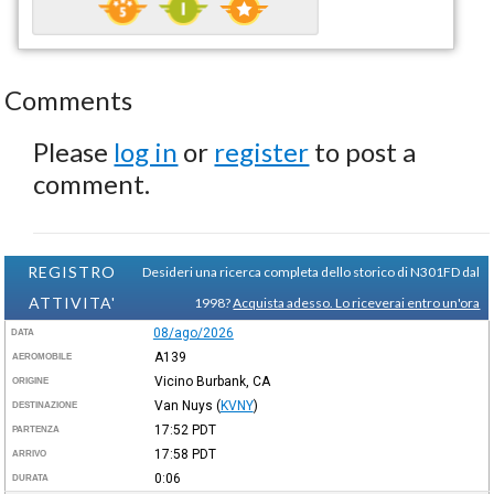
Comments
Please
log in
or
register
to post a
comment.
REGISTRO
Desideri una ricerca completa dello storico di N301FD dal
ATTIVITA'
1998?
Acquista adesso. Lo riceverai entro un'ora
08/ago/2026
DATA
A139
AEROMOBILE
Vicino Burbank, CA
ORIGINE
Van Nuys
(
KVNY
)
DESTINAZIONE
17:52
PDT
PARTENZA
17:58
PDT
ARRIVO
0:06
DURATA