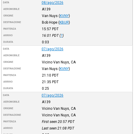
08/ago/2026
DATA
A139
AEROMOBILE
Van Nuys
(
KVNY
)
ORIGINE
Bob Hope
(
KBUR
)
DESTINAZIONE
15:57
PDT
PARTENZA
16:01
PDT
(
?
)
ARRIVO
0:03
DURATA
07/ago/2026
DATA
A139
AEROMOBILE
Vicino Van Nuys, CA
ORIGINE
Van Nuys
(
KVNY
)
DESTINAZIONE
21:10
PDT
PARTENZA
21:35
PDT
ARRIVO
0:25
DURATA
07/ago/2026
DATA
A139
AEROMOBILE
Vicino Van Nuys, CA
ORIGINE
Vicino Van Nuys, CA
DESTINAZIONE
First seen 20:57
PDT
PARTENZA
Last seen 21:08
PDT
ARRIVO