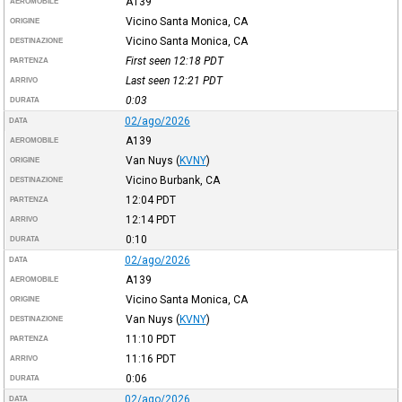
A139
AEROMOBILE
Vicino Santa Monica, CA
ORIGINE
Vicino Santa Monica, CA
DESTINAZIONE
First seen 12:18
PDT
PARTENZA
Last seen 12:21
PDT
ARRIVO
0:03
DURATA
02/ago/2026
DATA
A139
AEROMOBILE
Van Nuys
(
KVNY
)
ORIGINE
Vicino Burbank, CA
DESTINAZIONE
12:04
PDT
PARTENZA
12:14
PDT
ARRIVO
0:10
DURATA
02/ago/2026
DATA
A139
AEROMOBILE
Vicino Santa Monica, CA
ORIGINE
Van Nuys
(
KVNY
)
DESTINAZIONE
11:10
PDT
PARTENZA
11:16
PDT
ARRIVO
0:06
DURATA
02/ago/2026
DATA