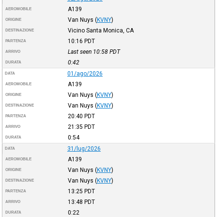
A139
AEROMOBILE
Van Nuys
(
KVNY
)
ORIGINE
Vicino Santa Monica, CA
DESTINAZIONE
10:16
PDT
PARTENZA
Last seen 10:58
PDT
ARRIVO
0:42
DURATA
01/ago/2026
DATA
A139
AEROMOBILE
Van Nuys
(
KVNY
)
ORIGINE
Van Nuys
(
KVNY
)
DESTINAZIONE
20:40
PDT
PARTENZA
21:35
PDT
ARRIVO
0:54
DURATA
31/lug/2026
DATA
A139
AEROMOBILE
Van Nuys
(
KVNY
)
ORIGINE
Van Nuys
(
KVNY
)
DESTINAZIONE
13:25
PDT
PARTENZA
13:48
PDT
ARRIVO
0:22
DURATA