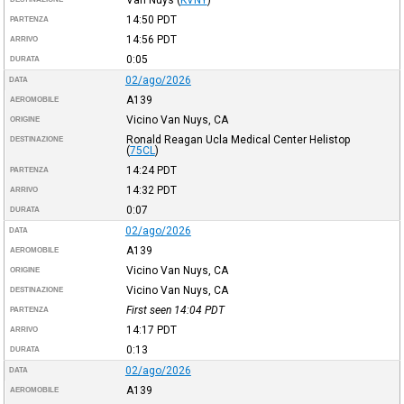
14:50
PDT
PARTENZA
14:56
PDT
ARRIVO
0:05
DURATA
02/ago/2026
DATA
A139
AEROMOBILE
Vicino Van Nuys, CA
ORIGINE
Ronald Reagan Ucla Medical Center Helistop
DESTINAZIONE
(
75CL
)
14:24
PDT
PARTENZA
14:32
PDT
ARRIVO
0:07
DURATA
02/ago/2026
DATA
A139
AEROMOBILE
Vicino Van Nuys, CA
ORIGINE
Vicino Van Nuys, CA
DESTINAZIONE
First seen 14:04
PDT
PARTENZA
14:17
PDT
ARRIVO
0:13
DURATA
02/ago/2026
DATA
A139
AEROMOBILE