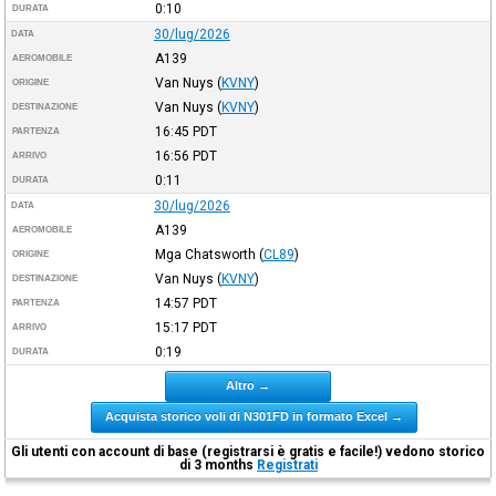
0:10
DURATA
30/lug/2026
DATA
A139
AEROMOBILE
Van Nuys
(
KVNY
)
ORIGINE
Van Nuys
(
KVNY
)
DESTINAZIONE
16:45
PDT
PARTENZA
16:56
PDT
ARRIVO
0:11
DURATA
30/lug/2026
DATA
A139
AEROMOBILE
Mga Chatsworth
(
CL89
)
ORIGINE
Van Nuys
(
KVNY
)
DESTINAZIONE
14:57
PDT
PARTENZA
15:17
PDT
ARRIVO
0:19
DURATA
Altro →
Acquista storico voli di N301FD in formato Excel →
Gli utenti con account di base (registrarsi è gratis e facile!) vedono storico
di 3 months
Registrati