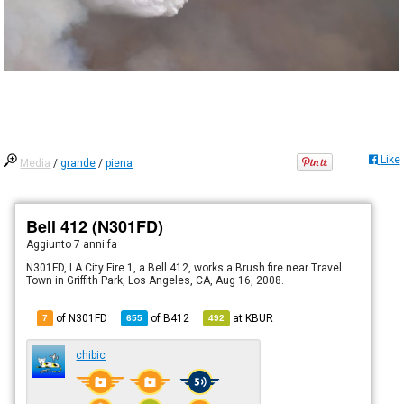
Like
Media
/
grande
/
piena
Bell 412 (N301FD)
Aggiunto
7 anni fa
N301FD, LA City Fire 1, a Bell 412, works a Brush fire near Travel
Town in Griffith Park, Los Angeles, CA, Aug 16, 2008.
of N301FD
of
B412
at
KBUR
7
655
492
chibic