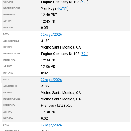
Engine Company Nr 108
(
60L
)
ORIGINE
Van Nuys
(
KVNY
)
DESTINAZIONE
12:40
PDT
PARTENZA
12:45
PDT
ARRIVO
0:05
DURATA
02/ago/2026
DATA
A139
AEROMOBILE
Vicino Santa Monica, CA
ORIGINE
Engine Company Nr 108
(
60L
)
DESTINAZIONE
12:34
PDT
PARTENZA
12:36
PDT
ARRIVO
0:02
DURATA
02/ago/2026
DATA
A139
AEROMOBILE
Vicino Santa Monica, CA
ORIGINE
Vicino Santa Monica, CA
DESTINAZIONE
First seen 12:28
PDT
PARTENZA
12:30
PDT
ARRIVO
0:02
DURATA
02/ago/2026
DATA