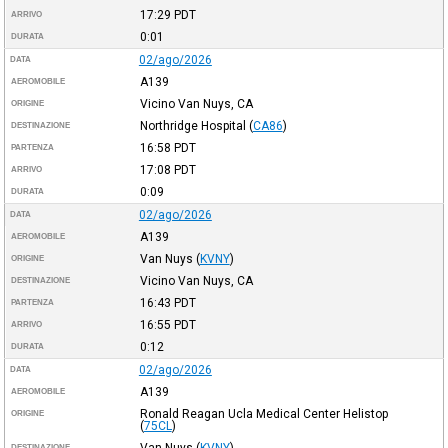
17:29
PDT
ARRIVO
0:01
DURATA
02/ago/2026
DATA
A139
AEROMOBILE
Vicino Van Nuys, CA
ORIGINE
Northridge Hospital
(
CA86
)
DESTINAZIONE
16:58
PDT
PARTENZA
17:08
PDT
ARRIVO
0:09
DURATA
02/ago/2026
DATA
A139
AEROMOBILE
Van Nuys
(
KVNY
)
ORIGINE
Vicino Van Nuys, CA
DESTINAZIONE
16:43
PDT
PARTENZA
16:55
PDT
ARRIVO
0:12
DURATA
02/ago/2026
DATA
A139
AEROMOBILE
Ronald Reagan Ucla Medical Center Helistop
ORIGINE
(
75CL
)
Van Nuys
(
KVNY
)
DESTINAZIONE