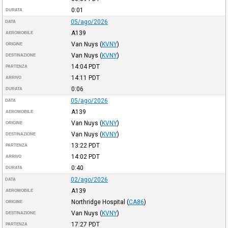
0:01
DURATA
05/ago/2026
DATA
A139
AEROMOBILE
Van Nuys
(
KVNY
)
ORIGINE
Van Nuys
(
KVNY
)
DESTINAZIONE
14:04
PDT
PARTENZA
14:11
PDT
ARRIVO
0:06
DURATA
05/ago/2026
DATA
A139
AEROMOBILE
Van Nuys
(
KVNY
)
ORIGINE
Van Nuys
(
KVNY
)
DESTINAZIONE
13:22
PDT
PARTENZA
14:02
PDT
ARRIVO
0:40
DURATA
02/ago/2026
DATA
A139
AEROMOBILE
Northridge Hospital
(
CA86
)
ORIGINE
Van Nuys
(
KVNY
)
DESTINAZIONE
17:27
PDT
PARTENZA