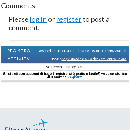
Comments
Please
log in
or
register
to post a
comment.
REGISTRO
Desideri una ricerca completa dello storico di N6720E dal
ATTIVITA'
1998?
Acquista adesso. Lo riceverai entro un'ora
No Recent History Data
Gli utenti con account di base (registrarsi è gratis e facile!) vedono storico
di 3 months
Registrati