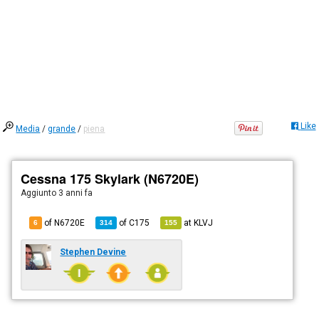
Like
Media
/
grande
/
piena
Cessna 175 Skylark (N6720E)
Aggiunto
3 anni fa
of N6720E
of
C175
at
KLVJ
6
314
155
Stephen Devine