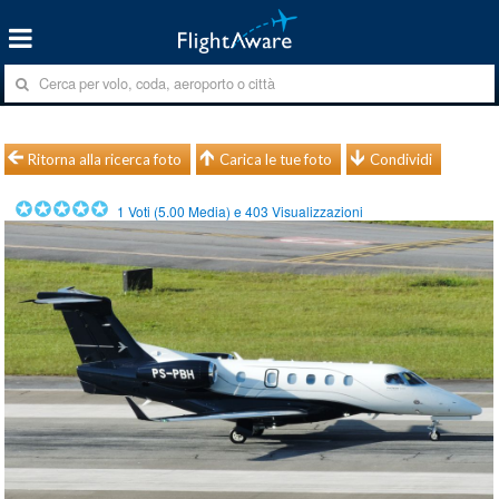
Ritorna alla ricerca foto
Carica le tue foto
Condividi
1
Voti (
5.00
Media) e
403
Visualizzazioni