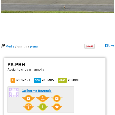
Like
Media
/
grande
/
piena
PS-PBH —
Aggiunto
circa un anno fa
of PS-PBH
of
EMB5
at
SBBH
8
558
4260
Guilherme Rezende