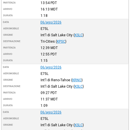
13:54
PDT
PARTENZA
16:13
MDT
ARRIVO
1:18
DURATA
06/ago/2026
DATA
E75L
AEROMOBILE
Int'l di Salt Lake City
(
KSLC
)
ORIGINE
Tri-Cities
(
KPSC
)
DESTINAZIONE
12:39
MDT
PARTENZA
12:55
PDT
ARRIVO
1:15
DURATA
06/ago/2026
DATA
E75L
AEROMOBILE
Int'l di Reno-Tahoe
(
KRNO
)
ORIGINE
Int'l di Salt Lake City
(
KSLC
)
DESTINAZIONE
09:27
PDT
PARTENZA
11:37
MDT
ARRIVO
1:09
DURATA
06/ago/2026
DATA
E75L
AEROMOBILE
Int'l di Salt Lake City
(
KSLC
)
ORIGINE