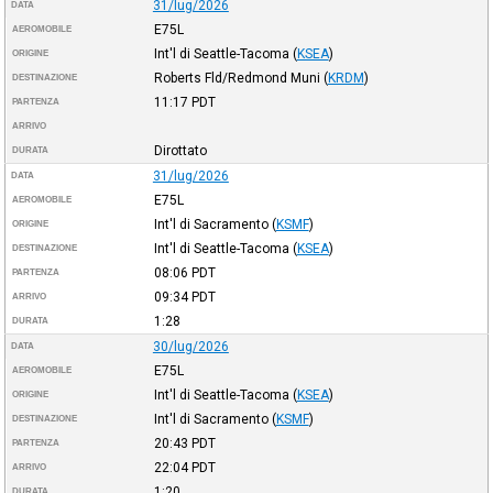
31/lug/2026
DATA
E75L
AEROMOBILE
Int'l di Seattle-Tacoma
(
KSEA
)
ORIGINE
Roberts Fld/Redmond Muni
(
KRDM
)
DESTINAZIONE
11:17
PDT
PARTENZA
ARRIVO
Dirottato
DURATA
31/lug/2026
DATA
E75L
AEROMOBILE
Int'l di Sacramento
(
KSMF
)
ORIGINE
Int'l di Seattle-Tacoma
(
KSEA
)
DESTINAZIONE
08:06
PDT
PARTENZA
09:34
PDT
ARRIVO
1:28
DURATA
30/lug/2026
DATA
E75L
AEROMOBILE
Int'l di Seattle-Tacoma
(
KSEA
)
ORIGINE
Int'l di Sacramento
(
KSMF
)
DESTINAZIONE
20:43
PDT
PARTENZA
22:04
PDT
ARRIVO
1:20
DURATA