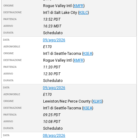
Rogue Valley Intl
(
KMFR
)
ORIGINE
Int'l di Salt Lake City
(
KSLC
)
DESTINAZIONE
13:52
PDT
PARTENZA
16:23
MDT
ARRIVO
Schedulato
DURATA
09/ago/2026
DATA
E170
AEROMOBILE
Int'l di Seattle-Tacoma
(
KSEA
)
ORIGINE
Rogue Valley Intl
(
KMFR
)
DESTINAZIONE
11:20
PDT
PARTENZA
12:30
PDT
ARRIVO
Schedulato
DURATA
09/ago/2026
DATA
E170
AEROMOBILE
Lewiston/Nez Perce County
(
KLWS
)
ORIGINE
Int'l di Seattle-Tacoma
(
KSEA
)
DESTINAZIONE
09:25
PDT
PARTENZA
10:08
PDT
ARRIVO
Schedulato
DURATA
08/ago/2026
DATA