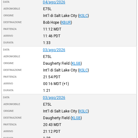
04/ago/2026
DATA
E75L
AEROMOBILE
Int'l di Salt Lake City
(
KSLC
)
ORIGINE
Bob Hope
(
KBUR
)
DESTINAZIONE
11:12
MDT
PARTENZA
11:46
PDT
ARRIVO
1:33
DURATA
03/ago/2026
DATA
E75L
AEROMOBILE
Daugherty Field
(
KLGB
)
ORIGINE
Int'l di Salt Lake City
(
KSLC
)
DESTINAZIONE
21:54
PDT
PARTENZA
00:16
MDT
(+1)
ARRIVO
1:21
DURATA
03/ago/2026
DATA
E75L
AEROMOBILE
Int'l di Salt Lake City
(
KSLC
)
ORIGINE
Daugherty Field
(
KLGB
)
DESTINAZIONE
20:43
MDT
PARTENZA
21:12
PDT
ARRIVO