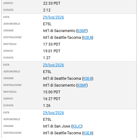
22:33
PDT
ARRIVO
2:12
DURATA
29/lug/2026
DATA
E75L
AEROMOBILE
Int'l di Sacramento
(
KSMF
)
ORIGINE
Int'l di Seattle-Tacoma
(
KSEA
)
DESTINAZIONE
17:33
PDT
PARTENZA
19:01
PDT
ARRIVO
1:27
DURATA
29/lug/2026
DATA
E75L
AEROMOBILE
Int'l di Seattle-Tacoma
(
KSEA
)
ORIGINE
Int'l di Sacramento
(
KSMF
)
DESTINAZIONE
15:00
PDT
PARTENZA
16:27
PDT
ARRIVO
1:26
DURATA
29/lug/2026
DATA
E75L
AEROMOBILE
Int'l di San Jose
(
KSJC
)
ORIGINE
Int'l di Seattle-Tacoma
(
KSEA
)
DESTINAZIONE