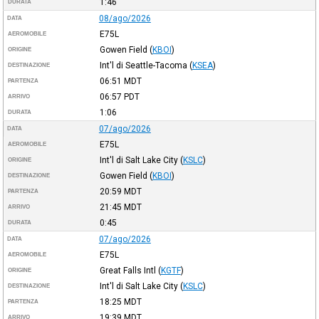
1:46
DURATA
08/ago/2026
DATA
E75L
AEROMOBILE
Gowen Field
(
KBOI
)
ORIGINE
Int'l di Seattle-Tacoma
(
KSEA
)
DESTINAZIONE
06:51
MDT
PARTENZA
06:57
PDT
ARRIVO
1:06
DURATA
07/ago/2026
DATA
E75L
AEROMOBILE
Int'l di Salt Lake City
(
KSLC
)
ORIGINE
Gowen Field
(
KBOI
)
DESTINAZIONE
20:59
MDT
PARTENZA
21:45
MDT
ARRIVO
0:45
DURATA
07/ago/2026
DATA
E75L
AEROMOBILE
Great Falls Intl
(
KGTF
)
ORIGINE
Int'l di Salt Lake City
(
KSLC
)
DESTINAZIONE
18:25
MDT
PARTENZA
19:39
MDT
ARRIVO