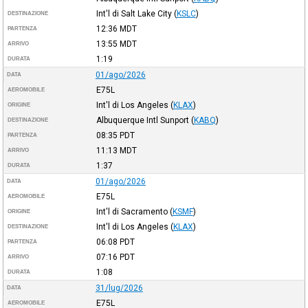
Int'l di Salt Lake City
(
KSLC
)
DESTINAZIONE
12:36
MDT
PARTENZA
13:55
MDT
ARRIVO
1:19
DURATA
01/ago/2026
DATA
E75L
AEROMOBILE
Int'l di Los Angeles
(
KLAX
)
ORIGINE
Albuquerque Intl Sunport
(
KABQ
)
DESTINAZIONE
08:35
PDT
PARTENZA
11:13
MDT
ARRIVO
1:37
DURATA
01/ago/2026
DATA
E75L
AEROMOBILE
Int'l di Sacramento
(
KSMF
)
ORIGINE
Int'l di Los Angeles
(
KLAX
)
DESTINAZIONE
06:08
PDT
PARTENZA
07:16
PDT
ARRIVO
1:08
DURATA
31/lug/2026
DATA
E75L
AEROMOBILE