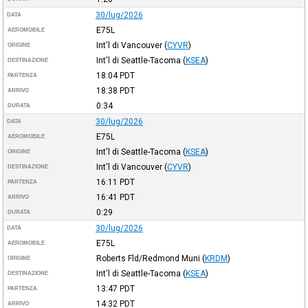
30/lug/2026
DATA
E75L
AEROMOBILE
Int'l di Vancouver
(
CYVR
)
ORIGINE
Int'l di Seattle-Tacoma
(
KSEA
)
DESTINAZIONE
18:04
PDT
PARTENZA
18:38
PDT
ARRIVO
0:34
DURATA
30/lug/2026
DATA
E75L
AEROMOBILE
Int'l di Seattle-Tacoma
(
KSEA
)
ORIGINE
Int'l di Vancouver
(
CYVR
)
DESTINAZIONE
16:11
PDT
PARTENZA
16:41
PDT
ARRIVO
0:29
DURATA
30/lug/2026
DATA
E75L
AEROMOBILE
Roberts Fld/Redmond Muni
(
KRDM
)
ORIGINE
Int'l di Seattle-Tacoma
(
KSEA
)
DESTINAZIONE
13:47
PDT
PARTENZA
14:32
PDT
ARRIVO