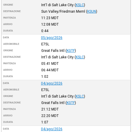
Int'l di Salt Lake City
(
KSLC
)
ORIGINE
Sun Valley/Friedman Meml
(
KSUN
)
DESTINAZIONE
11:23
MDT
PARTENZA
12:08
MDT
ARRIVO
0:44
DURATA
05/ago/2026
DATA
E75L
AEROMOBILE
Great Falls Intl
(
KGTF
)
ORIGINE
Int'l di Salt Lake City
(
KSLC
)
DESTINAZIONE
05:41
MDT
PARTENZA
06:44
MDT
ARRIVO
1:02
DURATA
04/ago/2026
DATA
E75L
AEROMOBILE
Int'l di Salt Lake City
(
KSLC
)
ORIGINE
Great Falls Intl
(
KGTF
)
DESTINAZIONE
21:12
MDT
PARTENZA
22:20
MDT
ARRIVO
1:07
DURATA
04/ago/2026
DATA