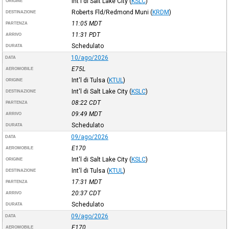
Int'l di Salt Lake City
(
KSLC
)
ORIGINE
Roberts Fld/Redmond Muni
(
KRDM
)
DESTINAZIONE
11:05
MDT
PARTENZA
11:31
PDT
ARRIVO
Schedulato
DURATA
10/ago/2026
DATA
E75L
AEROMOBILE
Int'l di Tulsa
(
KTUL
)
ORIGINE
Int'l di Salt Lake City
(
KSLC
)
DESTINAZIONE
08:22
CDT
PARTENZA
09:49
MDT
ARRIVO
Schedulato
DURATA
09/ago/2026
DATA
E170
AEROMOBILE
Int'l di Salt Lake City
(
KSLC
)
ORIGINE
Int'l di Tulsa
(
KTUL
)
DESTINAZIONE
17:31
MDT
PARTENZA
20:37
CDT
ARRIVO
Schedulato
DURATA
09/ago/2026
DATA
E170
AEROMOBILE