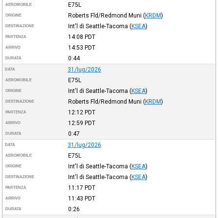
E75L
AEROMOBILE
Roberts Fld/Redmond Muni
(
KRDM
)
ORIGINE
Int'l di Seattle-Tacoma
(
KSEA
)
DESTINAZIONE
14:08
PDT
PARTENZA
14:53
PDT
ARRIVO
0:44
DURATA
31/lug/2026
DATA
E75L
AEROMOBILE
Int'l di Seattle-Tacoma
(
KSEA
)
ORIGINE
Roberts Fld/Redmond Muni
(
KRDM
)
DESTINAZIONE
12:12
PDT
PARTENZA
12:59
PDT
ARRIVO
0:47
DURATA
31/lug/2026
DATA
E75L
AEROMOBILE
Int'l di Seattle-Tacoma
(
KSEA
)
ORIGINE
Int'l di Seattle-Tacoma
(
KSEA
)
DESTINAZIONE
11:17
PDT
PARTENZA
11:43
PDT
ARRIVO
0:26
DURATA