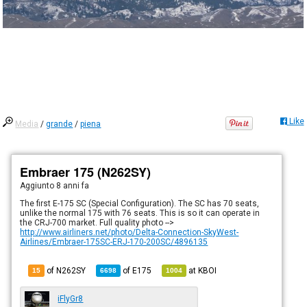
Like
Media
/
grande
/
piena
Embraer 175 (N262SY)
Aggiunto
8 anni fa
The first E-175 SC (Special Configuration). The SC has 70 seats,
unlike the normal 175 with 76 seats. This is so it can operate in
the CRJ-700 market. Full quality photo -->
http://www.airliners.net/photo/Delta-Connection-SkyWest-
Airlines/Embraer-175SC-ERJ-170-200SC/4896135
of N262SY
of
E175
at
KBOI
15
6698
1004
iFlyGr8