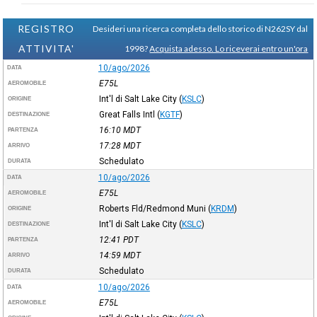
REGISTRO
Desideri una ricerca completa dello storico di N262SY dal
ATTIVITA'
1998?
Acquista adesso. Lo riceverai entro un'ora
10/ago/2026
DATA
E75L
AEROMOBILE
Int'l di Salt Lake City
(
KSLC
)
ORIGINE
Great Falls Intl
(
KGTF
)
DESTINAZIONE
16:10
MDT
PARTENZA
17:28
MDT
ARRIVO
Schedulato
DURATA
10/ago/2026
DATA
E75L
AEROMOBILE
Roberts Fld/Redmond Muni
(
KRDM
)
ORIGINE
Int'l di Salt Lake City
(
KSLC
)
DESTINAZIONE
12:41
PDT
PARTENZA
14:59
MDT
ARRIVO
Schedulato
DURATA
10/ago/2026
DATA
E75L
AEROMOBILE