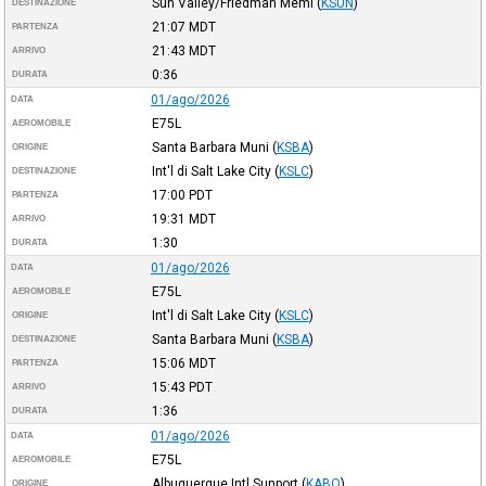
Sun Valley/Friedman Meml
(
KSUN
)
DESTINAZIONE
21:07
MDT
PARTENZA
21:43
MDT
ARRIVO
0:36
DURATA
01/ago/2026
DATA
E75L
AEROMOBILE
Santa Barbara Muni
(
KSBA
)
ORIGINE
Int'l di Salt Lake City
(
KSLC
)
DESTINAZIONE
17:00
PDT
PARTENZA
19:31
MDT
ARRIVO
1:30
DURATA
01/ago/2026
DATA
E75L
AEROMOBILE
Int'l di Salt Lake City
(
KSLC
)
ORIGINE
Santa Barbara Muni
(
KSBA
)
DESTINAZIONE
15:06
MDT
PARTENZA
15:43
PDT
ARRIVO
1:36
DURATA
01/ago/2026
DATA
E75L
AEROMOBILE
Albuquerque Intl Sunport
(
KABQ
)
ORIGINE