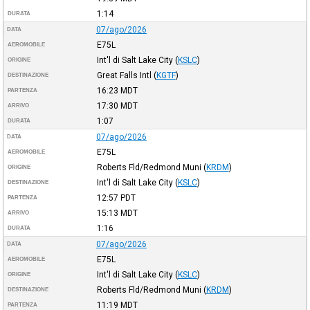
1:14
DURATA
07/ago/2026
DATA
E75L
AEROMOBILE
Int'l di Salt Lake City
(
KSLC
)
ORIGINE
Great Falls Intl
(
KGTF
)
DESTINAZIONE
16:23
MDT
PARTENZA
17:30
MDT
ARRIVO
1:07
DURATA
07/ago/2026
DATA
E75L
AEROMOBILE
Roberts Fld/Redmond Muni
(
KRDM
)
ORIGINE
Int'l di Salt Lake City
(
KSLC
)
DESTINAZIONE
12:57
PDT
PARTENZA
15:13
MDT
ARRIVO
1:16
DURATA
07/ago/2026
DATA
E75L
AEROMOBILE
Int'l di Salt Lake City
(
KSLC
)
ORIGINE
Roberts Fld/Redmond Muni
(
KRDM
)
DESTINAZIONE
11:19
MDT
PARTENZA