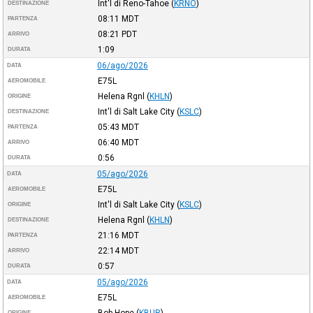
Int'l di Reno-Tahoe
(
KRNO
)
DESTINAZIONE
08:11
MDT
PARTENZA
08:21
PDT
ARRIVO
1:09
DURATA
06/ago/2026
DATA
E75L
AEROMOBILE
Helena Rgnl
(
KHLN
)
ORIGINE
Int'l di Salt Lake City
(
KSLC
)
DESTINAZIONE
05:43
MDT
PARTENZA
06:40
MDT
ARRIVO
0:56
DURATA
05/ago/2026
DATA
E75L
AEROMOBILE
Int'l di Salt Lake City
(
KSLC
)
ORIGINE
Helena Rgnl
(
KHLN
)
DESTINAZIONE
21:16
MDT
PARTENZA
22:14
MDT
ARRIVO
0:57
DURATA
05/ago/2026
DATA
E75L
AEROMOBILE
Bob Hope
(
KBUR
)
ORIGINE