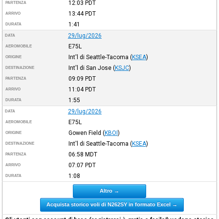
12:03
PDT
PARTENZA
13:44
PDT
ARRIVO
1:41
DURATA
29/lug/2026
DATA
E75L
AEROMOBILE
Int'l di Seattle-Tacoma
(
KSEA
)
ORIGINE
Int'l di San Jose
(
KSJC
)
DESTINAZIONE
09:09
PDT
PARTENZA
11:04
PDT
ARRIVO
1:55
DURATA
29/lug/2026
DATA
E75L
AEROMOBILE
Gowen Field
(
KBOI
)
ORIGINE
Int'l di Seattle-Tacoma
(
KSEA
)
DESTINAZIONE
06:58
MDT
PARTENZA
07:07
PDT
ARRIVO
1:08
DURATA
Altro →
Acquista storico voli di N262SY in formato Excel →