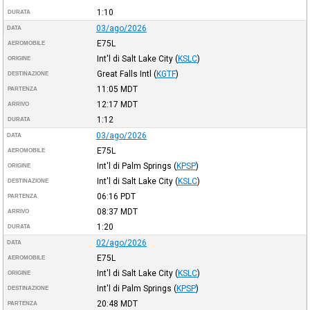
1:10
DURATA
03/ago/2026
DATA
E75L
AEROMOBILE
Int'l di Salt Lake City
(
KSLC
)
ORIGINE
Great Falls Intl
(
KGTF
)
DESTINAZIONE
11:05
MDT
PARTENZA
12:17
MDT
ARRIVO
1:12
DURATA
03/ago/2026
DATA
E75L
AEROMOBILE
Int'l di Palm Springs
(
KPSP
)
ORIGINE
Int'l di Salt Lake City
(
KSLC
)
DESTINAZIONE
06:16
PDT
PARTENZA
08:37
MDT
ARRIVO
1:20
DURATA
02/ago/2026
DATA
E75L
AEROMOBILE
Int'l di Salt Lake City
(
KSLC
)
ORIGINE
Int'l di Palm Springs
(
KPSP
)
DESTINAZIONE
20:48
MDT
PARTENZA