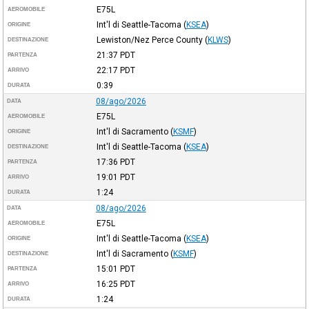
E75L
AEROMOBILE
Int'l di Seattle-Tacoma
(
KSEA
)
ORIGINE
Lewiston/Nez Perce County
(
KLWS
)
DESTINAZIONE
21:37
PDT
PARTENZA
22:17
PDT
ARRIVO
0:39
DURATA
08/ago/2026
DATA
E75L
AEROMOBILE
Int'l di Sacramento
(
KSMF
)
ORIGINE
Int'l di Seattle-Tacoma
(
KSEA
)
DESTINAZIONE
17:36
PDT
PARTENZA
19:01
PDT
ARRIVO
1:24
DURATA
08/ago/2026
DATA
E75L
AEROMOBILE
Int'l di Seattle-Tacoma
(
KSEA
)
ORIGINE
Int'l di Sacramento
(
KSMF
)
DESTINAZIONE
15:01
PDT
PARTENZA
16:25
PDT
ARRIVO
1:24
DURATA