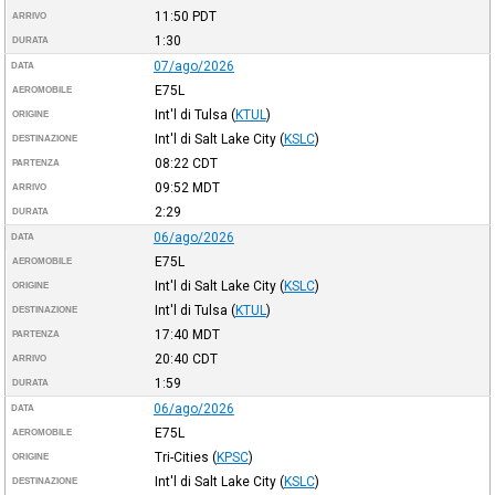
11:50
PDT
ARRIVO
1:30
DURATA
07/ago/2026
DATA
E75L
AEROMOBILE
Int'l di Tulsa
(
KTUL
)
ORIGINE
Int'l di Salt Lake City
(
KSLC
)
DESTINAZIONE
08:22
CDT
PARTENZA
09:52
MDT
ARRIVO
2:29
DURATA
06/ago/2026
DATA
E75L
AEROMOBILE
Int'l di Salt Lake City
(
KSLC
)
ORIGINE
Int'l di Tulsa
(
KTUL
)
DESTINAZIONE
17:40
MDT
PARTENZA
20:40
CDT
ARRIVO
1:59
DURATA
06/ago/2026
DATA
E75L
AEROMOBILE
Tri-Cities
(
KPSC
)
ORIGINE
Int'l di Salt Lake City
(
KSLC
)
DESTINAZIONE