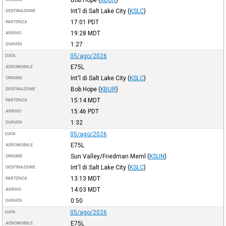
Int'l di Salt Lake City
(
KSLC
)
DESTINAZIONE
17:01
PDT
PARTENZA
19:28
MDT
ARRIVO
1:27
DURATA
05/ago/2026
DATA
E75L
AEROMOBILE
Int'l di Salt Lake City
(
KSLC
)
ORIGINE
Bob Hope
(
KBUR
)
DESTINAZIONE
15:14
MDT
PARTENZA
15:46
PDT
ARRIVO
1:32
DURATA
05/ago/2026
DATA
E75L
AEROMOBILE
Sun Valley/Friedman Meml
(
KSUN
)
ORIGINE
Int'l di Salt Lake City
(
KSLC
)
DESTINAZIONE
13:13
MDT
PARTENZA
14:03
MDT
ARRIVO
0:50
DURATA
05/ago/2026
DATA
E75L
AEROMOBILE