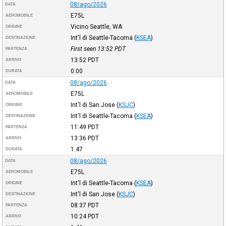
08/ago/2026
DATA
E75L
AEROMOBILE
Vicino Seattle, WA
ORIGINE
Int'l di Seattle-Tacoma
(
KSEA
)
DESTINAZIONE
First seen 13:52
PDT
PARTENZA
13:52
PDT
ARRIVO
0:00
DURATA
08/ago/2026
DATA
E75L
AEROMOBILE
Int'l di San Jose
(
KSJC
)
ORIGINE
Int'l di Seattle-Tacoma
(
KSEA
)
DESTINAZIONE
11:49
PDT
PARTENZA
13:36
PDT
ARRIVO
1:47
DURATA
08/ago/2026
DATA
E75L
AEROMOBILE
Int'l di Seattle-Tacoma
(
KSEA
)
ORIGINE
Int'l di San Jose
(
KSJC
)
DESTINAZIONE
08:37
PDT
PARTENZA
10:24
PDT
ARRIVO