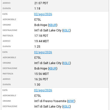
21:07
PDT
ARRIVO
1:18
DURATA
02/ago/2026
DATA
E75L
AEROMOBILE
Bob Hope
(
KBUR
)
ORIGINE
Int'l di Salt Lake City
(
KSLC
)
DESTINAZIONE
17:18
PDT
PARTENZA
19:44
MDT
ARRIVO
1:25
DURATA
02/ago/2026
DATA
E75L
AEROMOBILE
Int'l di Salt Lake City
(
KSLC
)
ORIGINE
Bob Hope
(
KBUR
)
DESTINAZIONE
15:56
MDT
PARTENZA
16:26
PDT
ARRIVO
1:30
DURATA
02/ago/2026
DATA
E75L
AEROMOBILE
Int'l di Fresno Yosemite
(
KFAT
)
ORIGINE
Int'l di Salt Lake City
(
KSLC
)
DESTINAZIONE