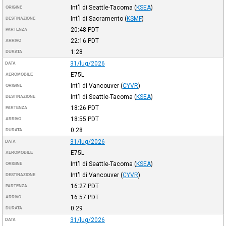
Int'l di Seattle-Tacoma
(
KSEA
)
ORIGINE
Int'l di Sacramento
(
KSMF
)
DESTINAZIONE
20:48
PDT
PARTENZA
22:16
PDT
ARRIVO
1:28
DURATA
31/lug/2026
DATA
E75L
AEROMOBILE
Int'l di Vancouver
(
CYVR
)
ORIGINE
Int'l di Seattle-Tacoma
(
KSEA
)
DESTINAZIONE
18:26
PDT
PARTENZA
18:55
PDT
ARRIVO
0:28
DURATA
31/lug/2026
DATA
E75L
AEROMOBILE
Int'l di Seattle-Tacoma
(
KSEA
)
ORIGINE
Int'l di Vancouver
(
CYVR
)
DESTINAZIONE
16:27
PDT
PARTENZA
16:57
PDT
ARRIVO
0:29
DURATA
31/lug/2026
DATA