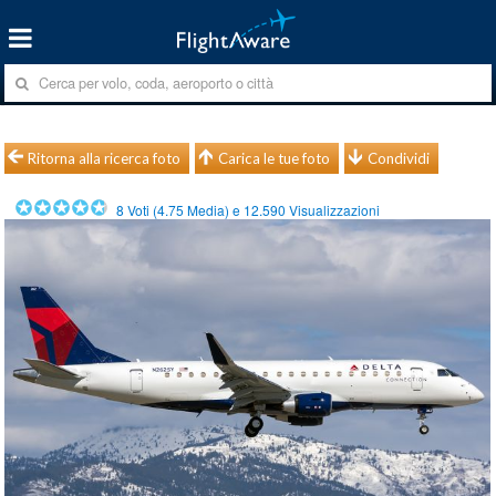
Ritorna alla ricerca foto
Carica le tue foto
Condividi
8
Voti (
4.75
Media) e
12.590
Visualizzazioni