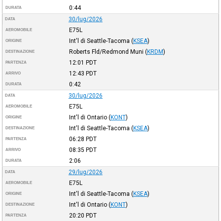
0:44
DURATA
30/lug/2026
DATA
E75L
AEROMOBILE
Int'l di Seattle-Tacoma
(
KSEA
)
ORIGINE
Roberts Fld/Redmond Muni
(
KRDM
)
DESTINAZIONE
12:01
PDT
PARTENZA
12:43
PDT
ARRIVO
0:42
DURATA
30/lug/2026
DATA
E75L
AEROMOBILE
Int'l di Ontario
(
KONT
)
ORIGINE
Int'l di Seattle-Tacoma
(
KSEA
)
DESTINAZIONE
06:28
PDT
PARTENZA
08:35
PDT
ARRIVO
2:06
DURATA
29/lug/2026
DATA
E75L
AEROMOBILE
Int'l di Seattle-Tacoma
(
KSEA
)
ORIGINE
Int'l di Ontario
(
KONT
)
DESTINAZIONE
20:20
PDT
PARTENZA