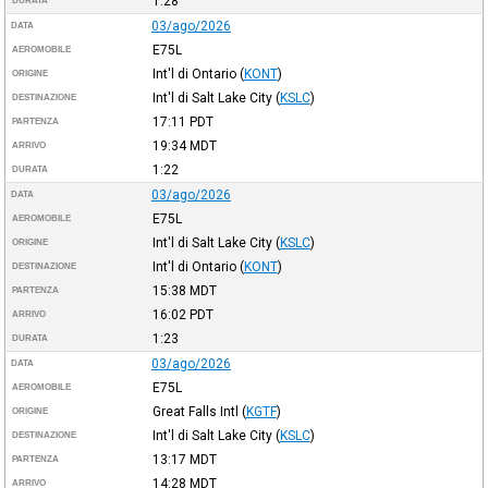
1:28
DURATA
03/ago/2026
DATA
E75L
AEROMOBILE
Int'l di Ontario
(
KONT
)
ORIGINE
Int'l di Salt Lake City
(
KSLC
)
DESTINAZIONE
17:11
PDT
PARTENZA
19:34
MDT
ARRIVO
1:22
DURATA
03/ago/2026
DATA
E75L
AEROMOBILE
Int'l di Salt Lake City
(
KSLC
)
ORIGINE
Int'l di Ontario
(
KONT
)
DESTINAZIONE
15:38
MDT
PARTENZA
16:02
PDT
ARRIVO
1:23
DURATA
03/ago/2026
DATA
E75L
AEROMOBILE
Great Falls Intl
(
KGTF
)
ORIGINE
Int'l di Salt Lake City
(
KSLC
)
DESTINAZIONE
13:17
MDT
PARTENZA
14:28
MDT
ARRIVO