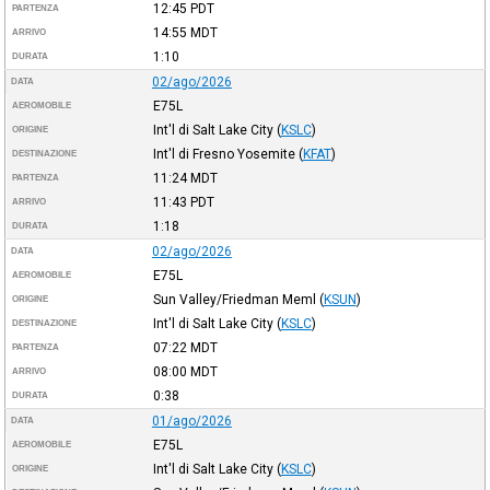
12:45
PDT
PARTENZA
14:55
MDT
ARRIVO
1:10
DURATA
02/ago/2026
DATA
E75L
AEROMOBILE
Int'l di Salt Lake City
(
KSLC
)
ORIGINE
Int'l di Fresno Yosemite
(
KFAT
)
DESTINAZIONE
11:24
MDT
PARTENZA
11:43
PDT
ARRIVO
1:18
DURATA
02/ago/2026
DATA
E75L
AEROMOBILE
Sun Valley/Friedman Meml
(
KSUN
)
ORIGINE
Int'l di Salt Lake City
(
KSLC
)
DESTINAZIONE
07:22
MDT
PARTENZA
08:00
MDT
ARRIVO
0:38
DURATA
01/ago/2026
DATA
E75L
AEROMOBILE
Int'l di Salt Lake City
(
KSLC
)
ORIGINE