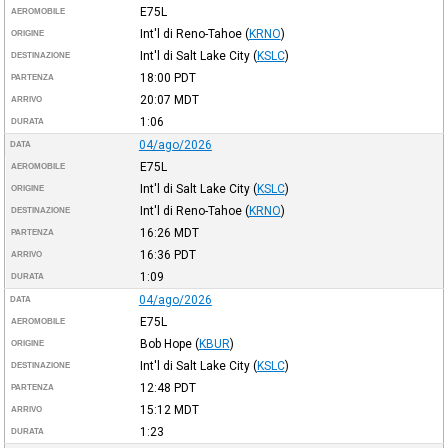
E75L
AEROMOBILE
Int'l di Reno-Tahoe
(
KRNO
)
ORIGINE
Int'l di Salt Lake City
(
KSLC
)
DESTINAZIONE
18:00
PDT
PARTENZA
20:07
MDT
ARRIVO
1:06
DURATA
04/ago/2026
DATA
E75L
AEROMOBILE
Int'l di Salt Lake City
(
KSLC
)
ORIGINE
Int'l di Reno-Tahoe
(
KRNO
)
DESTINAZIONE
16:26
MDT
PARTENZA
16:36
PDT
ARRIVO
1:09
DURATA
04/ago/2026
DATA
E75L
AEROMOBILE
Bob Hope
(
KBUR
)
ORIGINE
Int'l di Salt Lake City
(
KSLC
)
DESTINAZIONE
12:48
PDT
PARTENZA
15:12
MDT
ARRIVO
1:23
DURATA