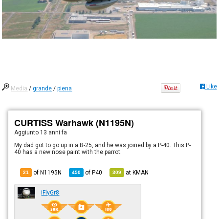
Like
Media
/
grande
/
piena
CURTISS Warhawk (N1195N)
Aggiunto
13 anni fa
My dad got to go up in a B-25, and he was joined by a P-40. This P-
40 has a new nose paint with the parrot.
of N1195N
of
P40
at
KMAN
21
450
309
iFlyGr8