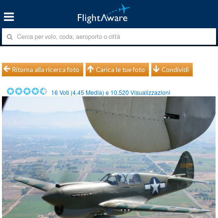
Ritorna alla ricerca foto
Carica le tue foto
Condividi
16
Voti (
4.45
Media) e
10.520
Visualizzazioni