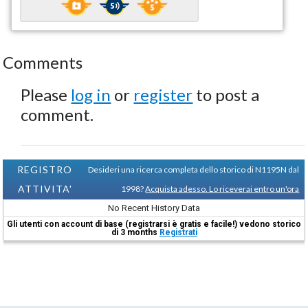
Comments
Please
log in
or
register
to post a
comment.
REGISTRO
Desideri una ricerca completa dello storico di N1195N dal
ATTIVITA'
1998?
Acquista adesso. Lo riceverai entro un'ora
No Recent History Data
Gli utenti con account di base (registrarsi è gratis e facile!) vedono storico
di 3 months
Registrati