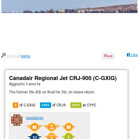
Like
Media
/
piena
Canadair Regional Jet CRJ-900 (C-GXIG)
Aggiunto
3 anni fa
The former 5N-JEB on final for 35L on lease return.
of C-GXIG
of
CRJ9
at
CYYC
2
6391
8924
weedavey