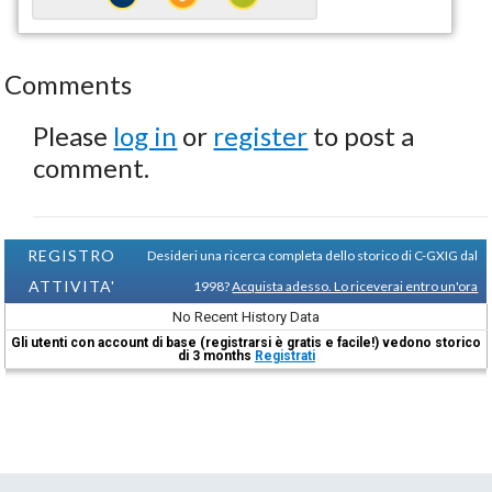
Comments
Please
log in
or
register
to post a
comment.
REGISTRO
Desideri una ricerca completa dello storico di C-GXIG dal
ATTIVITA'
1998?
Acquista adesso. Lo riceverai entro un'ora
No Recent History Data
Gli utenti con account di base (registrarsi è gratis e facile!) vedono storico
di 3 months
Registrati