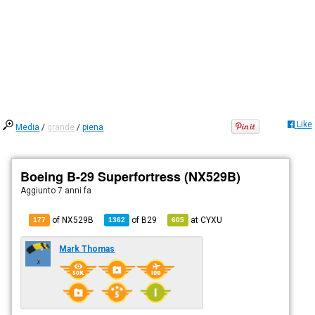
Like
Media
/
grande
/
piena
Boeing B-29 Superfortress (NX529B)
Aggiunto
7 anni fa
of NX529B
of
B29
at
CYXU
177
1362
605
Mark Thomas