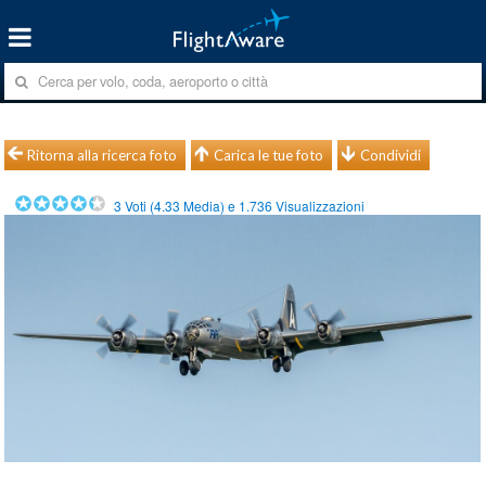
Ritorna alla ricerca foto
Carica le tue foto
Condividi
3
Voti (
4.33
Media) e
1.736
Visualizzazioni