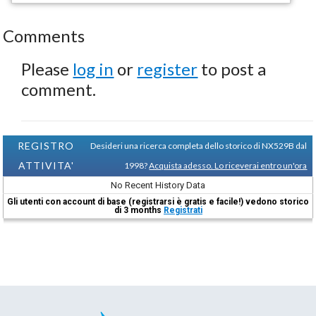
Comments
Please
log in
or
register
to post a
comment.
REGISTRO
Desideri una ricerca completa dello storico di NX529B dal
ATTIVITA'
1998?
Acquista adesso. Lo riceverai entro un'ora
No Recent History Data
Gli utenti con account di base (registrarsi è gratis e facile!) vedono storico
di 3 months
Registrati