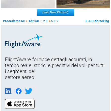
Load More Photos?
Precedente 60
/
Altri 60
1
2
3
4
5
6
7
RJCH
tracking
FlightAware fornisce dettagli accurati, in
tempo reale, storici e predittivi dei voli per tutti
i segmenti del
settore aereo.