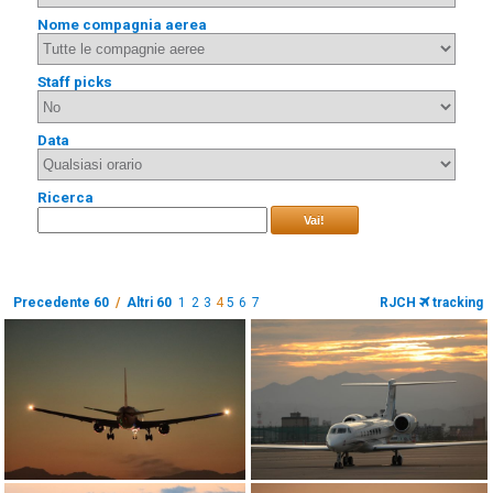
Nome compagnia aerea
Staff picks
Data
Ricerca
Vai!
Precedente 60
/
Altri 60
1
2
3
4
5
6
7
RJCH
tracking