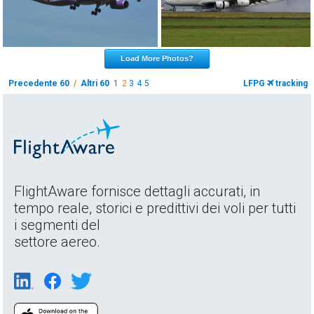
Load More Photos?
Precedente 60
/
Altri 60
1
2
3
4
5
LFPG
tracking
FlightAware fornisce dettagli accurati, in
tempo reale, storici e predittivi dei voli per tutti
i segmenti del
settore aereo.