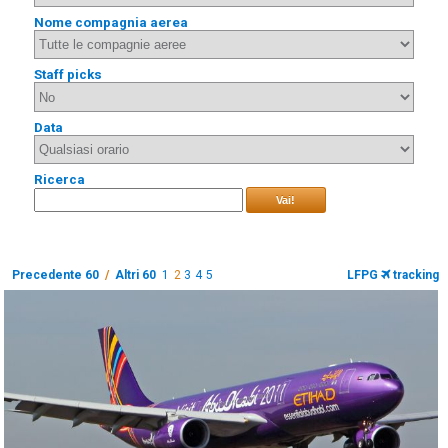
Nome compagnia aerea
Staff picks
Data
Ricerca
Vai!
Precedente 60
/
Altri 60
1
2
3
4
5
LFPG
tracking