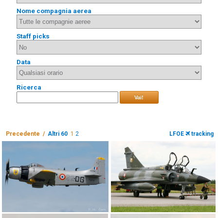
Nome compagnia aerea
Staff picks
Data
Ricerca
Vai!
Precedente /
Altri 60
1
2
LFOE
tracking