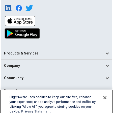
Products & Services
Company
Community
Support
FlightAware uses cookies to keep our site free, enhance
your experience, and to analyze performance and traffic. By
English (USA)
clicking “Allow All”, you agree to storing cookies on your
2026 FlightAware
device.
Privacy Statement