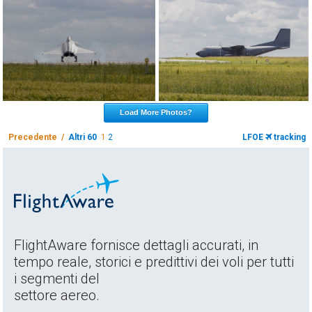
Load More Photos?
Precedente /
Altri 60
1
2
LFOE
tracking
FlightAware fornisce dettagli accurati, in
tempo reale, storici e predittivi dei voli per tutti
i segmenti del
settore aereo.