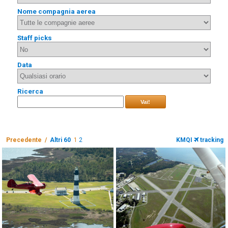
Nome compagnia aerea
Staff picks
Data
Ricerca
Vai!
Precedente /
Altri 60
1
2
KMQI
tracking