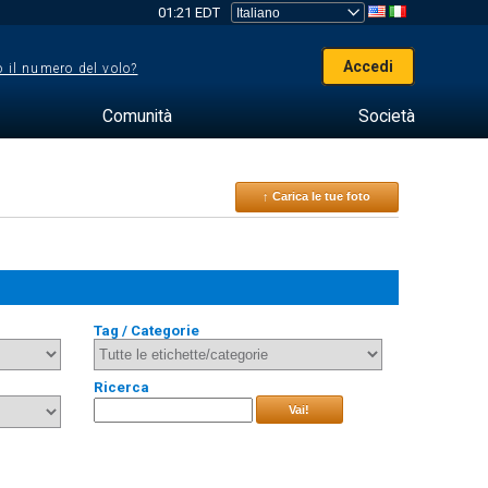
01:21 EDT
Accedi
 il numero del volo?
Comunità
Società
↑ Carica le tue foto
Tag / Categorie
Ricerca
Vai!