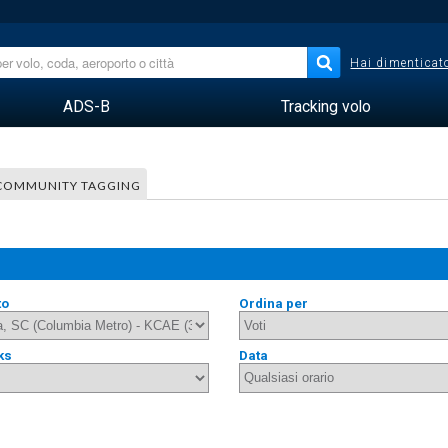
Hai dimenticato
ADS-B
Tracking volo
COMMUNITY TAGGING
to
Ordina per
ks
Data