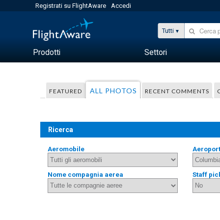
Registrati su FlightAware
Accedi
Tutti
Prodotti
Settori
ALL PHOTOS
FEATURED
RECENT COMMENTS
Ricerca
Aeromobile
Aeropor
Nome compagnia aerea
Staff pic