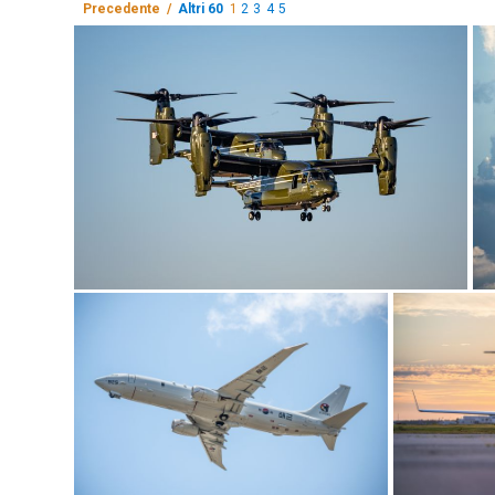
Precedente /
Altri 60
1
2
3
4
5