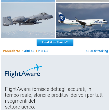
Load More Photos?
Precedente /
Altri 60
1
2
3
4
5
KBOI
tracking
FlightAware fornisce dettagli accurati, in
tempo reale, storici e predittivi dei voli per tutti
i segmenti del
settore aereo.