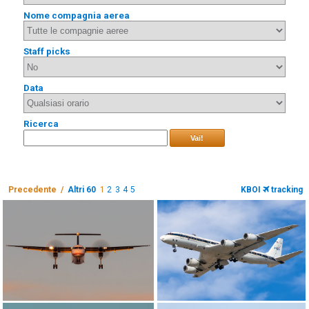
Nome compagnia aerea
Staff picks
Data
Ricerca
Vai!
Precedente /
Altri 60
1
2
3
4
5
KBOI
tracking