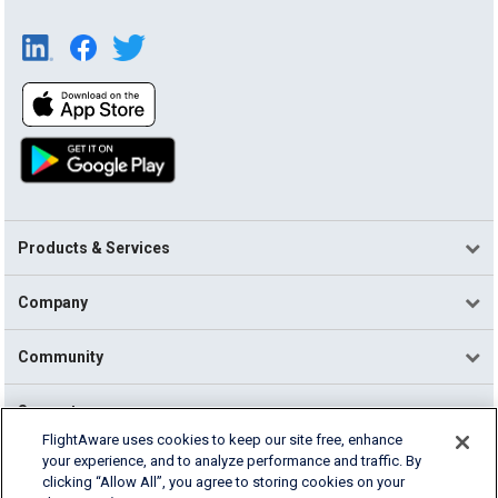
Products & Services
Company
Community
Support
FlightAware uses cookies to keep our site free, enhance
your experience, and to analyze performance and traffic. By
English (USA)
clicking “Allow All”, you agree to storing cookies on your
2026 FlightAware