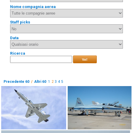
Nome compagnia aerea
Staff picks
Data
Ricerca
Vai!
Precedente 60
/
Altri 60
1
2
3
4
5