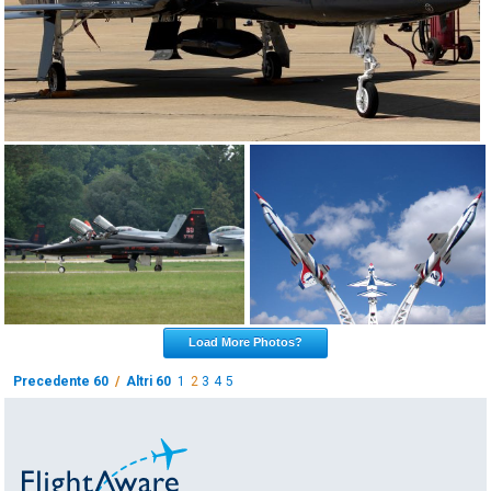
Load More Photos?
Precedente 60
/
Altri 60
1
2
3
4
5