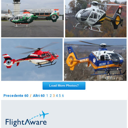
Load More Photos?
Precedente 60
/
Altri 60
1
2
3
4
5
6