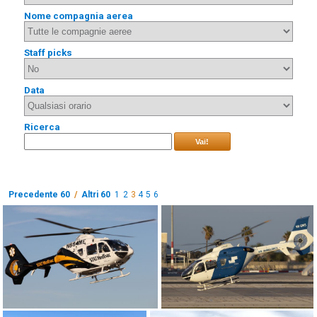
Nome compagnia aerea
Staff picks
Data
Ricerca
Vai!
Precedente 60
/
Altri 60
1
2
3
4
5
6