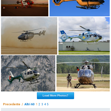
Load More Photos?
Precedente /
Altri 60
1
2
3
4
5