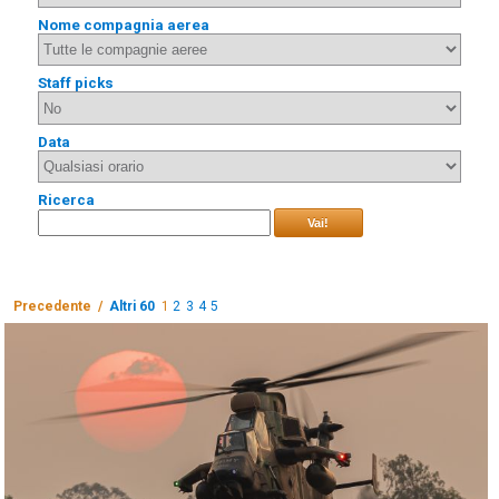
Nome compagnia aerea
Staff picks
Data
Ricerca
Vai!
Precedente /
Altri 60
1
2
3
4
5