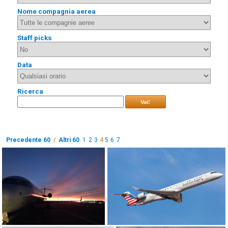
Nome compagnia aerea
Staff picks
Data
Ricerca
Vai!
Precedente 60
/
Altri 60
1
2
3
4
5
6
7