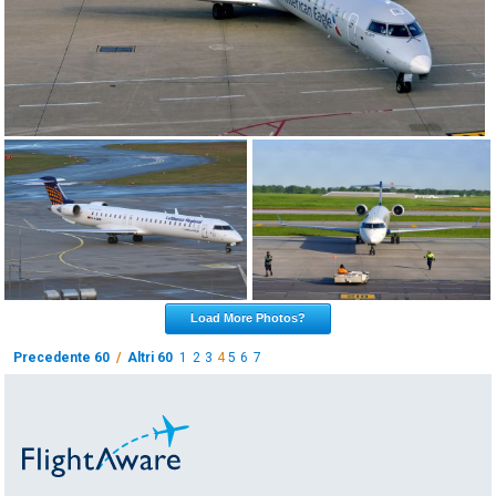
Load More Photos?
Precedente 60
/
Altri 60
1
2
3
4
5
6
7