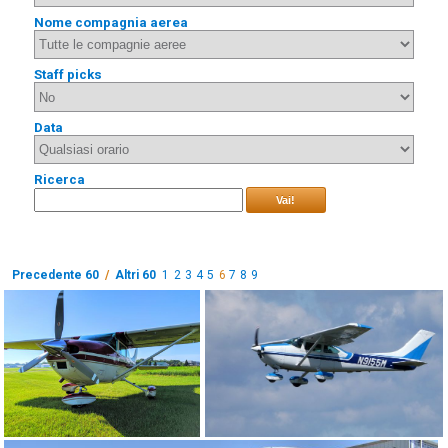
Nome compagnia aerea
Staff picks
Data
Ricerca
Vai!
Precedente 60
/
Altri 60
1
2
3
4
5
6
7
8
9