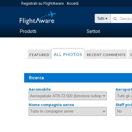
Registrati su FlightAware
Accedi
Tutti
Prodotti
Settori
ALL PHOTOS
FEATURED
RECENT COMMENTS
Ricerca
Aeromobile
Aeropor
Nome compagnia aerea
Staff pic