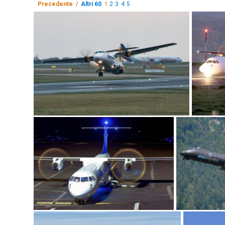
Precedente /
Altri 60
1
2
3
4
5