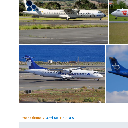
Precedente /
Altri 60
1
2
3
4
5