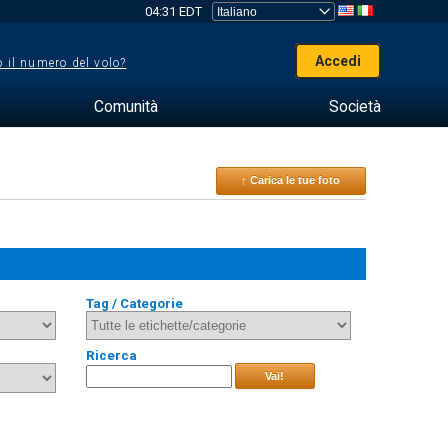
04:31 EDT
Accedi
 il numero del volo?
Comunità
Società
↑ Carica le tue foto
Tag / Categorie
Ricerca
Vai!