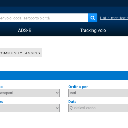
Hai dimenticato
ADS-B
Tracking volo
COMMUNITY TAGGING
to
Ordina per
ks
Data