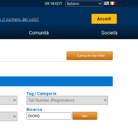
09:18 EDT
Accedi
 il numero del volo?
Comunità
Società
↑ Carica le tue foto
Tag / Categorie
Ricerca
Vai!