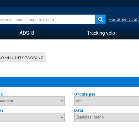
Hai dimenticato
ADS-B
Tracking volo
COMMUNITY TAGGING
to
Ordina per
ks
Data