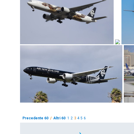
Precedente 60
/
Altri 60
1
2
3
4
5
6