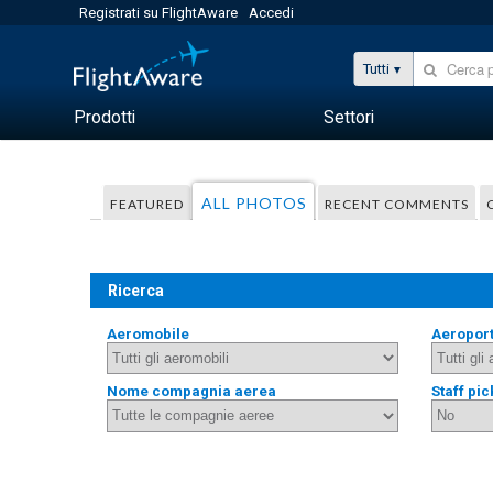
Registrati su FlightAware
Accedi
Tutti
Prodotti
Settori
ALL PHOTOS
FEATURED
RECENT COMMENTS
Ricerca
Aeromobile
Aeropor
Nome compagnia aerea
Staff pic