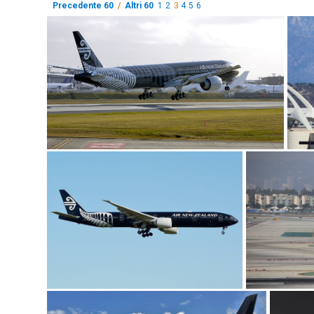
Precedente 60
/
Altri 60
1
2
3
4
5
6