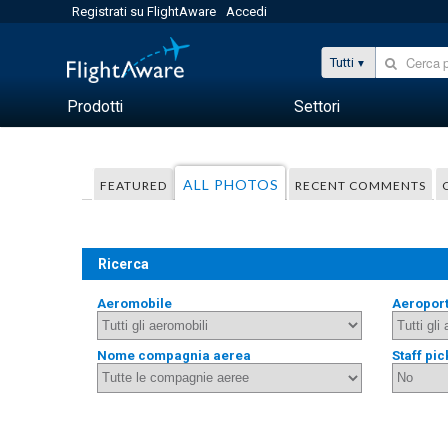
Registrati su FlightAware
Accedi
Tutti
Prodotti
Settori
ALL PHOTOS
FEATURED
RECENT COMMENTS
Ricerca
Aeromobile
Aeropor
Nome compagnia aerea
Staff pic