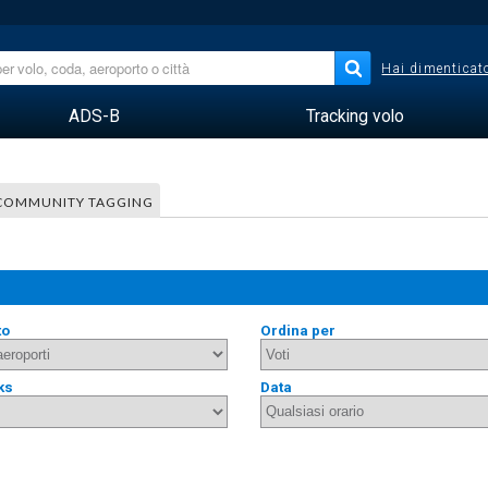
Hai dimenticato
ADS-B
Tracking volo
COMMUNITY TAGGING
to
Ordina per
ks
Data