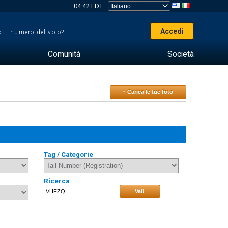
04:42 EDT
Accedi
 il numero del volo?
Comunità
Società
↑ Carica le tue foto
Tag / Categorie
Ricerca
Vai!