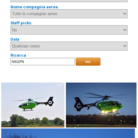
Nome compagnia aerea
Staff picks
Data
Ricerca
Vai!