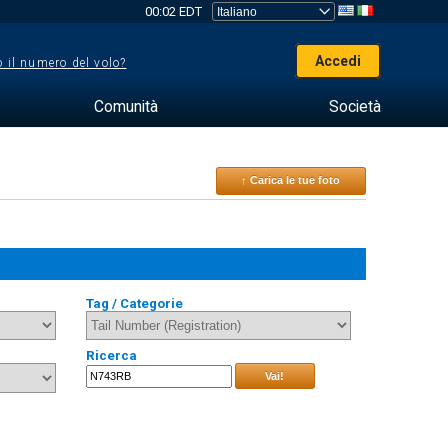
00:02 EDT
Accedi
 il numero del volo?
Comunità
Società
↑ Carica le tue foto
Tag / Categorie
Ricerca
Vai!