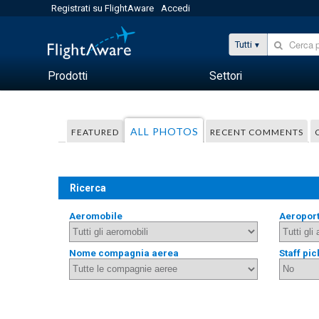
Registrati su FlightAware
Accedi
Tutti
Prodotti
Settori
ALL PHOTOS
FEATURED
RECENT COMMENTS
Ricerca
Aeromobile
Aeropor
Nome compagnia aerea
Staff pic