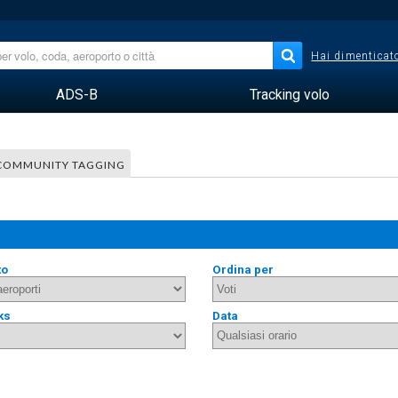
Hai dimenticato
ADS-B
Tracking volo
COMMUNITY TAGGING
to
Ordina per
ks
Data