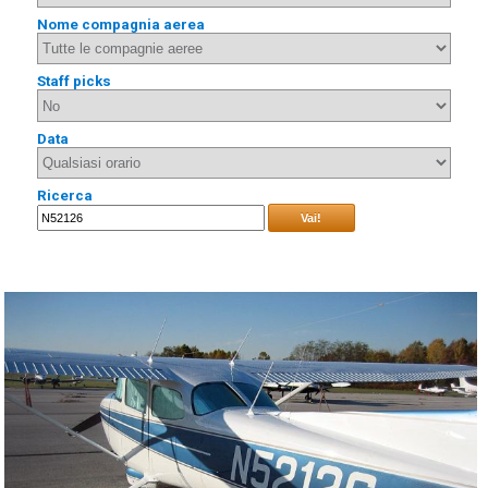
Nome compagnia aerea
Staff picks
Data
Ricerca
Vai!