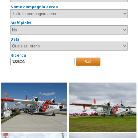
Nome compagnia aerea
Staff picks
Data
Ricerca
Vai!