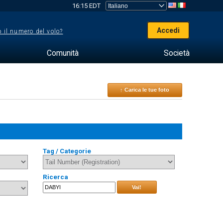
16:15 EDT
Accedi
 il numero del volo?
Comunità
Società
↑ Carica le tue foto
Tag / Categorie
Ricerca
Vai!