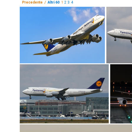
Precedente /
Altri 60
1
2
3
4