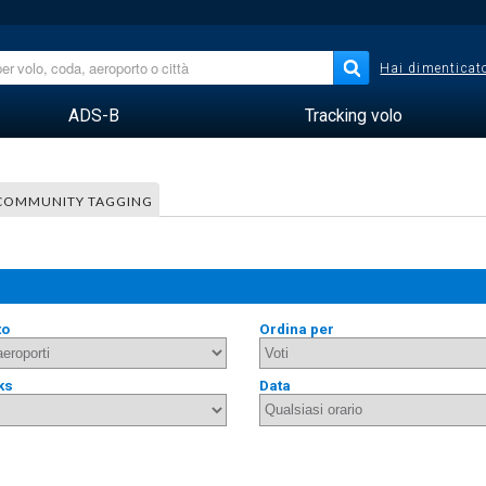
Hai dimenticato
ADS-B
Tracking volo
COMMUNITY TAGGING
to
Ordina per
ks
Data