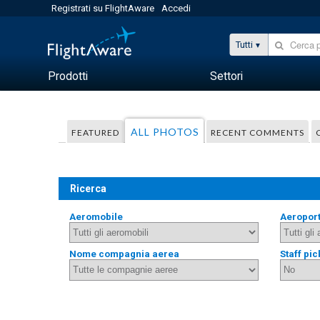
Registrati su FlightAware
Accedi
Tutti
Prodotti
Settori
ALL PHOTOS
FEATURED
RECENT COMMENTS
Ricerca
Aeromobile
Aeropor
Nome compagnia aerea
Staff pic