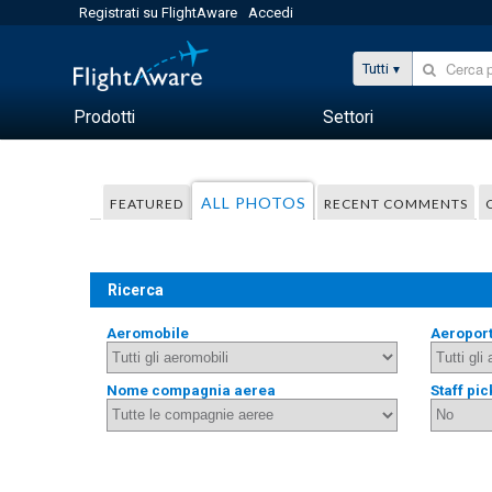
Registrati su FlightAware
Accedi
Tutti
Prodotti
Settori
ALL PHOTOS
FEATURED
RECENT COMMENTS
Ricerca
Aeromobile
Aeropor
Nome compagnia aerea
Staff pic