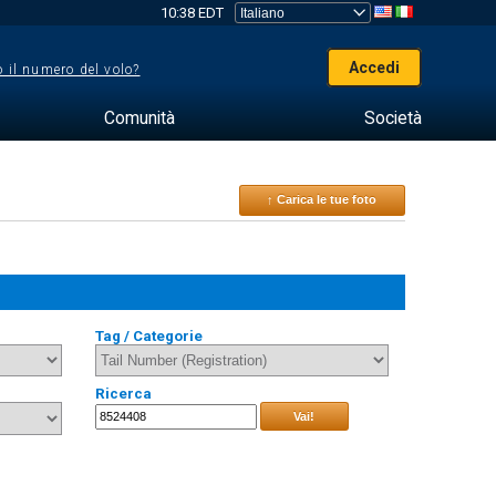
10:38 EDT
Accedi
 il numero del volo?
Comunità
Società
↑ Carica le tue foto
Tag / Categorie
Ricerca
Vai!