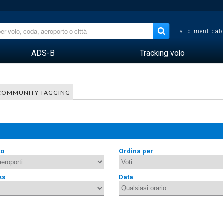
Hai dimenticato
ADS-B
Tracking volo
COMMUNITY TAGGING
to
Ordina per
ks
Data