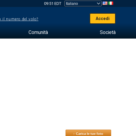
09:51 EDT
Accedi
 il numero del volo?
Comunità
Società
↑ Carica le tue foto