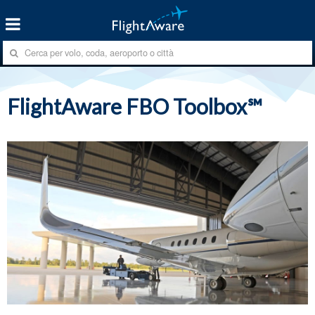
FlightAware FBO Toolbox℠